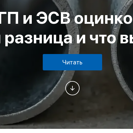
ГП и ЭСВ оцинк
 разница и что 
Читать