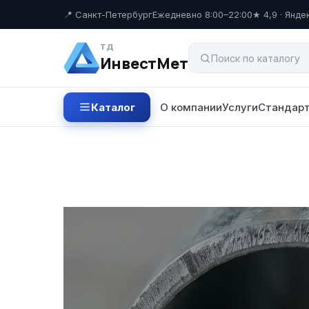
📍 Санкт-Петербург
Ежедневно 8:00–22:00
★ 4,9 · Янде
ТД
ИнвестМет
Каталог
О компании
Услуги
Стандарт