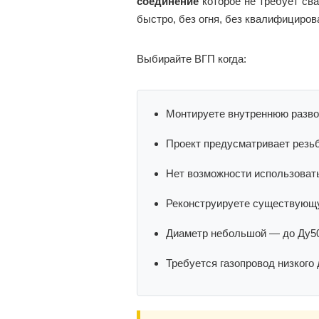
соединение
которое не требует св
быстро, без огня, без квалифициров
Выбирайте ВГП когда:
Монтируете внутреннюю разво
Проект предусматривает резьб
Нет возможности использоват
Реконструируете существующу
Диаметр небольшой — до Ду50
Требуется газопровод низкого