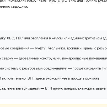
арки. Монтажник накручивает муфту, угольник или тройник ру
анного сварщика.
дку ХВС, ГВС или отопления в жилом или административном зд
овые соединения — муфты, угольники, тройники, краны с резьб
ь сварку — деревянные конструкции, пожароопасные помещени
ю систему с резьбовыми соединениями — проще сохранить ти
 включительно: ВГП здесь экономичнее и проще в монтаже
 давления внутри здания — ВГП прямо предписана нормативами