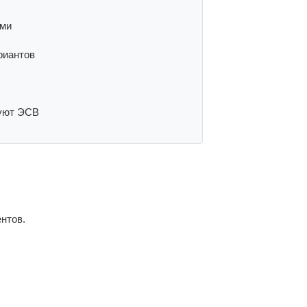
ами
риантов
зуют ЭСВ
нтов.