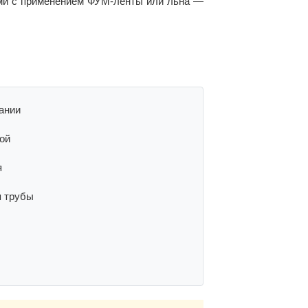
ками с применением ФУМ-ленты или льна —
ании
ой
я
п трубы