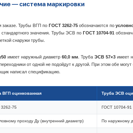
ичие — система маркировки
и заказе. Трубы ВГП по
ГОСТ 3262-75
обозначаются по
условно
 стандартного значения. Трубы ЭСВ по
ГОСТ 10704-91
обознач
леткой снаружи трубы.
у50
имеет наружный диаметр
60,0 мм
. Труба
ЭСВ 57×3
имеет 
реходники от одной не подойдут к другой. При этом обе могут 
овщик написал спецификацию.
а ВГП оцинкованная
Труба ЭСВ оц
 3262-75
ГОСТ 10704-91 
ловному проходу Ду (внутренний диаметр)
По наружному 