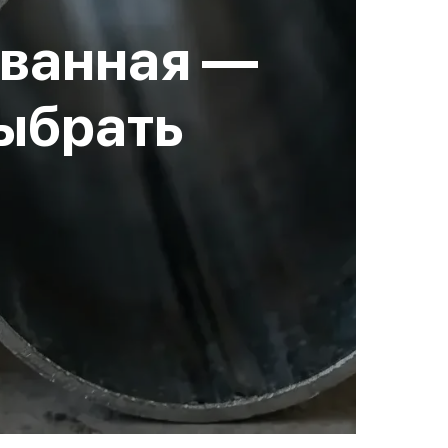
ованная —
выбрать