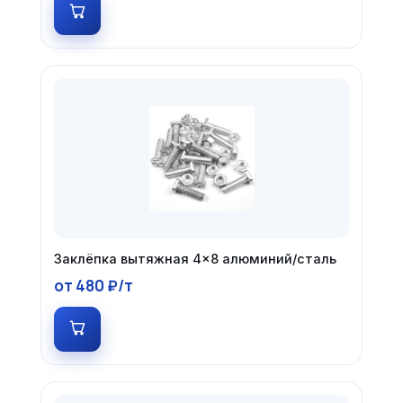
Заклёпка вытяжная 4×8 алюминий/сталь
от 480 ₽/т