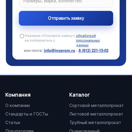
Нажимая «Отправить заявку»,
обработкой
.
вы соглашаетесь с
персональных
данных
или почта:
info@invprom.ru
·
8 (812) 221-15-02
Компания
Каталог
О компании
Сортовой металлопрокат
Стандарты и ГОСТы
Листовой металлопрокат
Статьи
Трубный металлопрокат
Покупателям
Оцинкованный