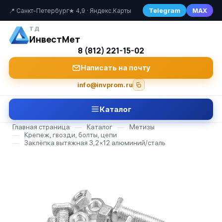
Telegram
MAX
📍 Санкт-Петербург
★ 4,9 · Яндекс.Карты
ТД
ИнвестМет
8 (812) 221-15-02
Написать на почту
info@invprom.ru
Каталог
Главная страница
—
Каталог
—
Метизы
—
Крепеж, гвозди, болты, цепи
—
Заклёпка вытяжная 3,2×12 алюминий/сталь