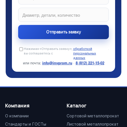
Нажимая «Отправить заявку»,
обработкой
.
вы соглашаетесь с
персональных
данных
или почта:
info@invprom.ru
·
8 (812) 221-15-02
Компания
Каталог
О компании
Сортовой металлопрокат
Стандарты и ГОСТы
Листовой металлопрокат