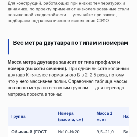
Для конструкций, работающих при низких температурах и
динамике, по проекту применяют низколегированные стали
повышенной хладостойкости — уточняйте при заказе,
подбираем под климатическое исполнение СЗФО.
Вес метра двутавра по типам и номерам
Масса метра двутавра зависит от типа профиля и
номера (высоты сечения).
При одной высоте колонный
двутавр К тяжелее нормального Б в 2–2,5 раза, потому
что у него массивнее полки. Справочная таблица массы
погонного метра по основным группам — для перевода
метража проекта в тонны:
Номера
Масса 1
Группа
Назна
(высота, см)
м, кг
Обычный (ГОСТ
№10–№20
9,5–21,0
Балки 