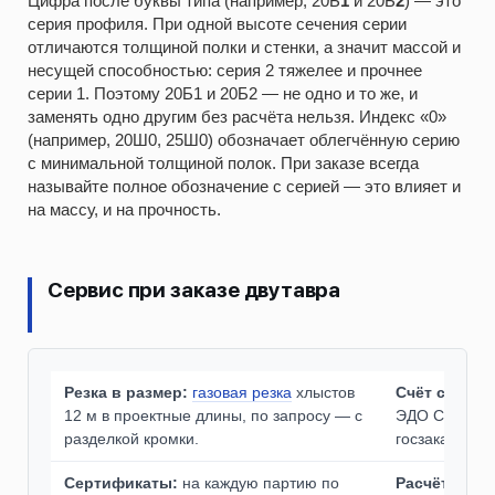
Цифра после буквы типа (например, 20Б
1
и 20Б
2
) — это
серия профиля. При одной высоте сечения серии
отличаются толщиной полки и стенки, а значит массой и
несущей способностью: серия 2 тяжелее и прочнее
серии 1. Поэтому 20Б1 и 20Б2 — не одно и то же, и
заменять одно другим без расчёта нельзя. Индекс «0»
(например, 20Ш0, 25Ш0) обозначает облегчённую серию
с минимальной толщиной полок. При заказе всегда
называйте полное обозначение с серией — это влияет и
на массу, и на прочность.
Сервис при заказе двутавра
Резка в размер:
газовая резка
хлыстов
Счёт с НДС 
12 м в проектные длины, по запросу — с
ЭДО СБИС/Ди
разделкой кромки.
госзаказа.
Сертификаты:
на каждую партию по
Расчёт спец