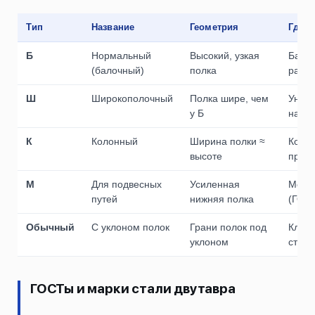
Тип
Название
Геометрия
Где 
Б
Нормальный
Высокий, узкая
Балки
(балочный)
полка
работ
Ш
Широкополочный
Полка шире, чем
Униве
у Б
нагру
К
Колонный
Ширина полки ≈
Колон
высоте
продо
М
Для подвесных
Усиленная
Монор
путей
нижняя полка
(ГОСТ
Обычный
С уклоном полок
Грани полок под
Класс
уклоном
стар
ГОСТы и марки стали двутавра