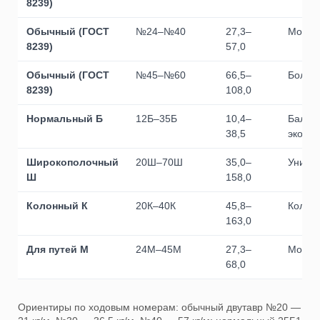
8239)
Обычный (ГОСТ
№24–№40
27,3–
Мощные
8239)
57,0
Обычный (ГОСТ
№45–№60
66,5–
Больш
8239)
108,0
Нормальный Б
12Б–35Б
10,4–
Балки 
38,5
эконом
Широкополочный
20Ш–70Ш
35,0–
Универ
Ш
158,0
Колонный К
20К–40К
45,8–
Колонн
163,0
Для путей М
24М–45М
27,3–
Монор
68,0
Ориентиры по ходовым номерам: обычный двутавр №20 —