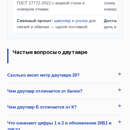
ГОСТ 27772-2021 с маркой стали и
схему в тонн
номером плавки.
номерам.
Смежный прокат:
швеллер
и
уголок
для
Доставка:
п
связей и обвязки — одной поставкой.
день в день п
Частые вопросы о двутавре
Сколько весит метр двутавра 20?
Чем двутавр отличается от балки?
Чем двутавр Б отличается от К?
Что означают цифры 1 и 2 в обозначении 20Б1 и
20Б2?