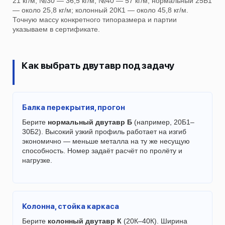
21 кг/м, №30 — 36,5 кг/м, №40 — 57 кг/м; нормальный 25Б1
— около 25,8 кг/м; колонный 20К1 — около 45,8 кг/м.
Точную массу конкретного типоразмера и партии
указываем в сертификате.
Как выбрать двутавр под задачу
Балка перекрытия, прогон
Берите
нормальный двутавр Б
(например, 20Б1–
30Б2). Высокий узкий профиль работает на изгиб
экономично — меньше металла на ту же несущую
способность. Номер задаёт расчёт по пролёту и
нагрузке.
Колонна, стойка каркаса
Берите
колонный двутавр К
(20К–40К). Ширина