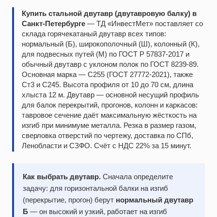
Купить стальной двутавр (двутавровую балку) в
Санкт-Петербурге
— ТД «ИнвестМет» поставляет со
склада горячекатаный двутавр всех типов:
нормальный (Б), широкополочный (Ш), колонный (К),
для подвесных путей (М) по ГОСТ Р 57837-2017 и
обычный двутавр с уклоном полок по ГОСТ 8239-89.
Основная марка — С255 (ГОСТ 27772-2021), также
Ст3 и С245. Высота профиля от 10 до 70 см, длина
хлыста 12 м. Двутавр — основной несущий профиль
для балок перекрытий, прогонов, колонн и каркасов:
тавровое сечение даёт максимальную жёсткость на
изгиб при минимуме металла. Резка в размер газом,
сверловка отверстий по чертежу, доставка по СПб,
Ленобласти и СЗФО. Счёт с НДС 22% за 15 минут.
Как выбрать двутавр.
Сначала определите
задачу: для горизонтальной балки на изгиб
(перекрытие, прогон) берут
нормальный двутавр
Б
— он высокий и узкий, работает на изгиб