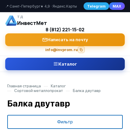
Telegram
MAX
📍 Санкт-Петербург
★ 4,9 · Яндекс.Карты
ТД
ИнвестМет
8 (812) 221-15-02
Написать на почту
info@invprom.ru
Каталог
Главная страница
—
Каталог
—
Сортовой металлопрокат
—
Балка двутавр
Балка двутавр
Фильтр