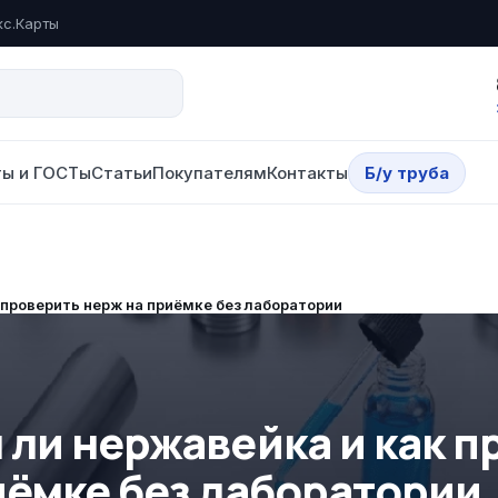
кс.Карты
ы и ГОСТы
Статьи
Покупателям
Контакты
Б/у труба
 проверить нерж на приёмке без лаборатории
 ли нержавейка и как п
иёмке без лаборатории