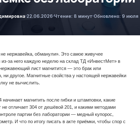
адимировна
22.06.2026
Чтение: 8 минут
Обновлено: 9 июля
 не нержавейка, обманули». Это самое живучее
 из-за него каждую неделю на склад ТД «ИнвестМет» в
 нержавеющий лист магнитится — это брак или
о, ни другое. Магнитные свойства у настоящей нержавейки
лку не вычислить.
 начинает магнитить после гибки и штамповки, какие
т не отличает 304 от дешёвой 201, и какими методами
онтроле партии без лаборатории — медный купорос,
метр. И что по итогу писать в акте приёмки, чтобы спор с