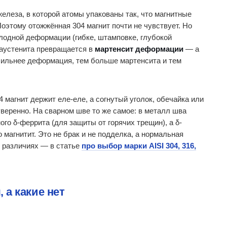
елеза, в которой атомы упакованы так, что магнитные
оэтому отожжённая 304 магнит почти не чувствует. Но
олодной деформации (гибке, штамповке, глубокой
 аустенита превращается в
мартенсит деформации
— а
 сильнее деформация, тем больше мартенсита и тем
4 магнит держит еле-еле, а согнутый уголок, обечайка или
 уверенно. На сварном шве то же самое: в металл шва
го δ-феррита (для защиты от горячих трещин), а δ-
магнитит. Это не брак и не подделка, а нормальная
х различиях — в статье
про выбор марки AISI 304, 316,
 а какие нет