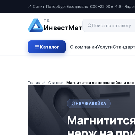
📍 Санкт-Петербург
Ежедневно 8:00–22:00
★ 4,9 · Янде
ТД
ИнвестМет
Каталог
О компании
Услуги
Стандарт
Главная
/
Статьи
/
Магнитится ли нержавейка и как
НЕРЖАВЕЙКА
Магнитится
нерж на пр