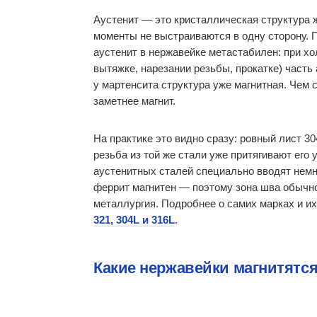
Аустенит — это кристаллическая структура ж
моменты не выстраиваются в одну сторону. П
аустенит в нержавейке метастабилен: при х
вытяжке, нарезании резьбы, прокатке) часть
у мартенсита структура уже магнитная. Чем
заметнее магнит.
На практике это видно сразу: ровный лист 30
резьба из той же стали уже притягивают его
аустенитных сталей специально вводят немно
феррит магнитен — поэтому зона шва обычно 
металлургия. Подробнее о самих марках и и
321, 304L и 316L
.
Какие нержавейки магнитятся,