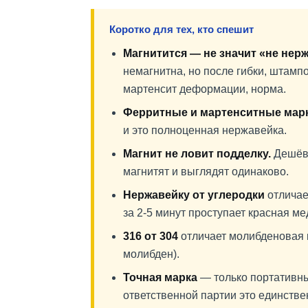
Коротко для тех, кто спешит
Магнитится — не значит «не нерж
немагнитна, но после гибки, штамп
мартенсит деформации, норма.
Ферритные и мартенситные мар
и это полноценная нержавейка.
Магнит не ловит подделку.
Дешёву
магнитят и выглядят одинаково.
Нержавейку от углеродки
отличае
за 2-5 минут проступает красная ме
316 от 304
отличает молибденовая к
молибден).
Точная марка
— только портативны
ответственной партии это единств