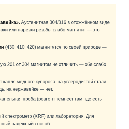
авейка».
Аустенитная 304/316 в отожжённом виде
овки или нарезки резьбы слабо магнитит — это
ки
(430, 410, 420) магнитятся по своей природе —
ю 201 от 304 магнитом не отличить — обе слабо
т капля медного купороса: на углеродистой стали
дь, на нержавейке — нет.
апельная проба (реагент темнеет там, где есть
й спектрометр (XRF) или лаборатория. Для
енный надёжный способ.