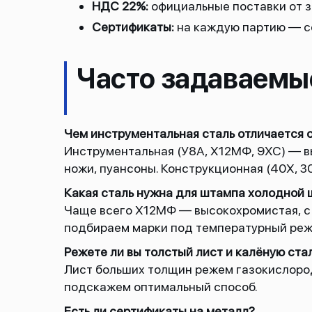
НДС 22%:
официальные поставки от з
Сертификаты:
на каждую партию — со
Часто задаваемы
Чем инструментальная сталь отличается 
Инструментальная (У8А, Х12МФ, 9ХС) — в
ножи, пуансоны. Конструкционная (40Х, 3
Какая сталь нужна для штампа холодной
Чаще всего Х12МФ — высокохромистая, с 
подбираем марки под температурный реж
Режете ли вы толстый лист и калёную ста
Лист больших толщин режем газокислород
подскажем оптимальный способ.
Есть ли сертификаты на металл?