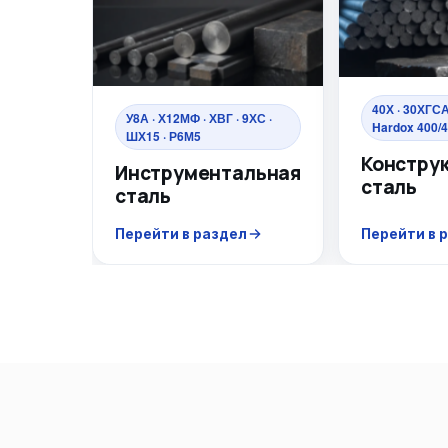
40Х · 30ХГСА 
У8А · Х12МФ · ХВГ · 9ХС ·
Hardox 400/4
ШХ15 · Р6М5
Констру
Инструментальная
сталь
сталь
Перейти в раздел
Перейти в 