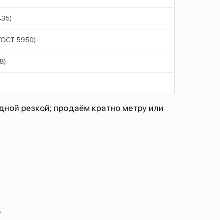
435)
(ГОСТ 5950)
8)
дной резкой; продаём кратно метру или
.