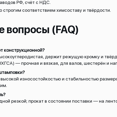
аводов РФ, счёт с НДС.
 строгим соответствием химсоставу и твёрдости.
е вопросы (FAQ)
от конструкционной?
ысокоуглеродистая, держит режущую кромку и твёрдо
0ХГСА) — прочная и вязкая, для валов, шестерён и н
 штамповки?
высокой износостойкостью и стабильностью размеро
им.
ль?
ной резкой; прокат в состоянии поставки — на лент