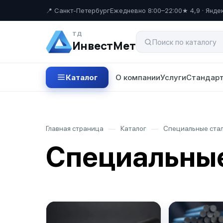
📍 Санкт-Петербург
Ежедневно 8:00–22:00
★ 4,9 · Янде
ТД
ИнвестМет
Каталог
О компании
Услуги
Стандарт
Главная страница
—
Каталог
—
Специальные ста
Специальные
Направления ката