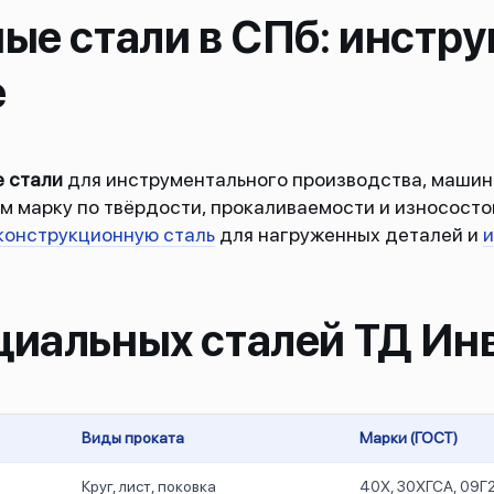
ые стали в СПб: инстр
е
 стали
для инструментального производства, машин
м марку по твёрдости, прокаливаемости и износосто
конструкционную сталь
для нагруженных деталей и
и
циальных сталей ТД Ин
Виды проката
Марки (ГОСТ)
Круг, лист, поковка
40Х, 30ХГСА, 09Г2