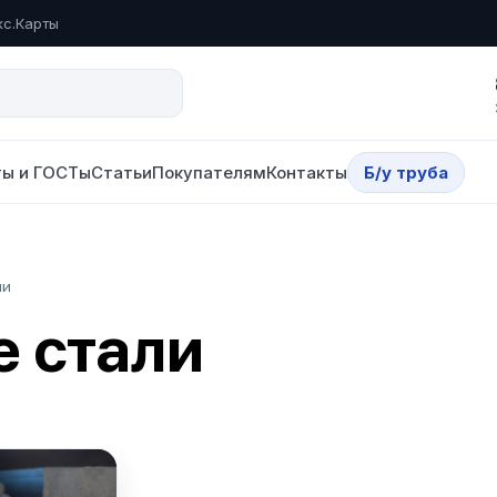
кс.Карты
ы и ГОСТы
Статьи
Покупателям
Контакты
Б/у труба
ли
 стали
лога