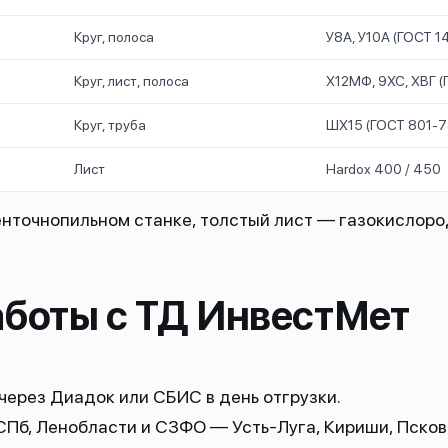
Круг, полоса
У8А, У10А (ГОСТ 1
Круг, лист, полоса
Х12МФ, 9ХС, ХВГ 
Круг, труба
ШХ15 (ГОСТ 801-7
Лист
Hardox 400 / 450
енточнопильном станке, толстый лист — газокислоро
боты с ТД ИнвестМет
ерез Диадок или СБИС в день отгрузки.
СПб, Ленобласти и СЗФО — Усть-Луга, Кириши, Псков