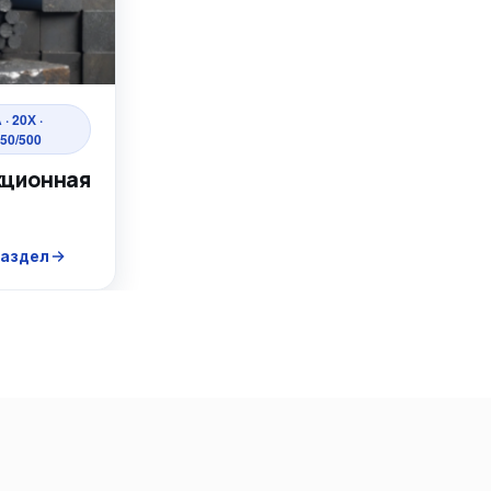
· 20Х ·
50/500
кционная
раздел