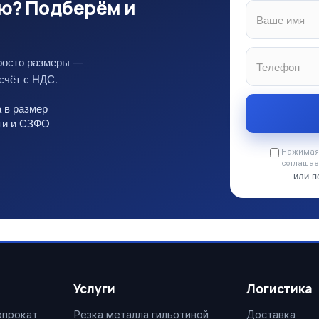
ю? Подберём и
росто размеры —
счёт с НДС.
 в размер
сти и СЗФО
Нажимая 
соглашае
или п
Услуги
Логистика
опрокат
Резка металла гильотиной
Доставка