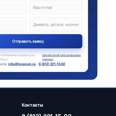
«Отправить заявку», вы
обработкой персональных
.
тесь с
данных
очта:
info@invprom.ru
·
8 (812) 221-15-02
Контакты