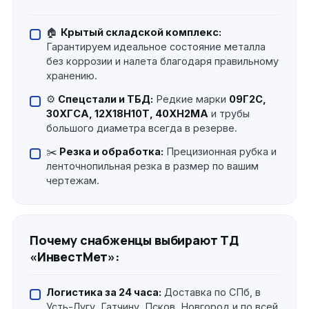
🏠
Крытый складской комплекс:
Гарантируем идеальное состояние металла
без коррозии и налета благодаря правильному
хранению.
⚙️
Спецстали и ТБД:
Редкие марки
09Г2С,
30ХГСА, 12Х18Н10Т, 40ХН2МА
и трубы
большого диаметра всегда в резерве.
✂️
Резка и обработка:
Прецизионная рубка и
ленточнопильная резка в размер по вашим
чертежам.
Почему снабженцы выбирают ТД
«ИнвестМет»:
Логистика за 24 часа:
Доставка по СПб, в
Усть-Лугу, Гатчину, Псков, Новгород и по всей