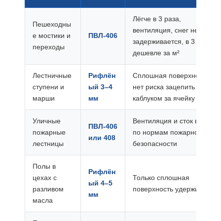
Лёгче в 3 раза,
Пешеходны
вентиляция, снег не
е мостики и
ПВЛ-406
задерживается, в 3 раза
переходы
дешевле за м²
Лестничные
Рифлён
Сплошная поверхность —
ступени и
ый 3–4
нет риска зацепить
марши
мм
каблуком за ячейку
Уличные
Вентиляция и сток воды
ПВЛ-406
пожарные
по нормам пожарной
или 408
лестницы
безопасности
Полы в
Рифлён
цехах с
Только сплошная
ый 4–5
разливом
поверхность удержит ГСМ
мм
масла