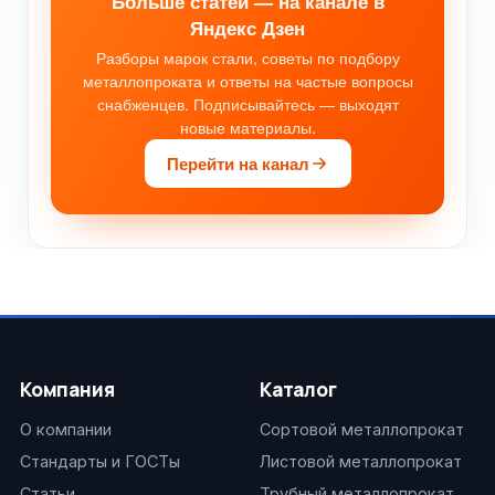
Больше статей — на канале в
Яндекс Дзен
Разборы марок стали, советы по подбору
металлопроката и ответы на частые вопросы
снабженцев. Подписывайтесь — выходят
новые материалы.
Перейти на канал
Компания
Каталог
О компании
Сортовой металлопрокат
Стандарты и ГОСТы
Листовой металлопрокат
Статьи
Трубный металлопрокат