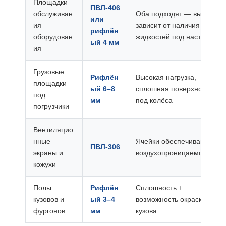
Площадки
ПВЛ-406
обслуживан
Оба подходят — выбор
или
ия
зависит от наличия
рифлён
оборудован
жидкостей под настилом
ый 4 мм
ия
Грузовые
Рифлён
Высокая нагрузка,
площадки
ый 6–8
сплошная поверхность
под
мм
под колёса
погрузчики
Вентиляцио
нные
Ячейки обеспечивают
ПВЛ-306
экраны и
воздухопроницаемость
кожухи
Полы
Рифлён
Сплошность +
кузовов и
ый 3–4
возможность окраски
фургонов
мм
кузова