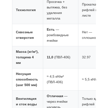
Просечка +
Прокатка
вытяжка, без
Технология
рифлей на г/к
удаления
листе
металла
Есть
—
Сквозные
Нет —
ромбовидные
отверстия
сплошной лист
ячейки
Масса (кг/м²),
толщина 4
11,0
(ПВЛ-406)
32.97
мм
Несущая
≈ 4,5 кН/м²
способность
≈ 5,5 кН/м²
(ПВЛ-406)
(шаг 500 мм)
Отличная
—
Вентиляция
Только вдоль
через ячейки
и сток воды
рифлей
насквозь