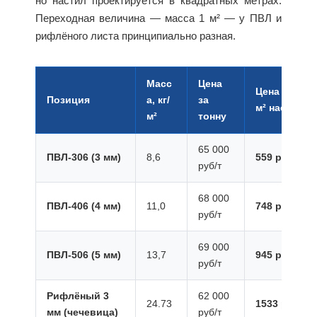
но настил проектируется в квадратных метрах.
Переходная величина — масса 1 м² — у ПВЛ и
рифлёного листа принципиально разная.
Масс
Цена
Цена за 1
Позиция
а, кг/
за
м² настила
м²
тонну
65 000
ПВЛ-306 (3 мм)
8,6
559 руб/м²
руб/т
68 000
ПВЛ-406 (4 мм)
11,0
748 руб/м²
руб/т
69 000
ПВЛ-506 (5 мм)
13,7
945 руб/м²
руб/т
Рифлёный 3
62 000
24.73
1533 руб/м²
мм (чечевица)
руб/т