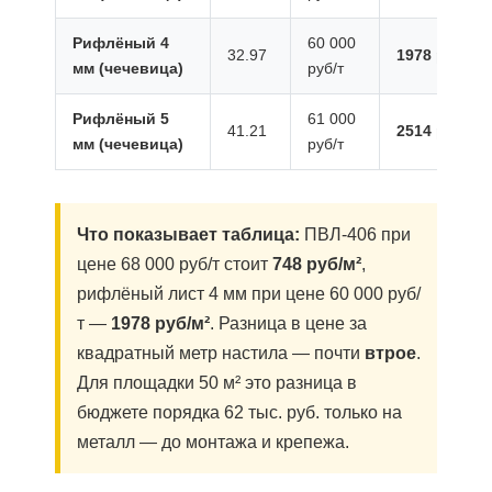
Рифлёный 4
60 000
32.97
1978 руб/м²
мм (чечевица)
руб/т
Рифлёный 5
61 000
41.21
2514 руб/м²
мм (чечевица)
руб/т
Что показывает таблица:
ПВЛ-406 при
цене 68 000 руб/т стоит
748 руб/м²
,
рифлёный лист 4 мм при цене 60 000 руб/
т —
1978 руб/м²
. Разница в цене за
квадратный метр настила — почти
втрое
.
Для площадки 50 м² это разница в
бюджете порядка 62 тыс. руб. только на
металл — до монтажа и крепежа.