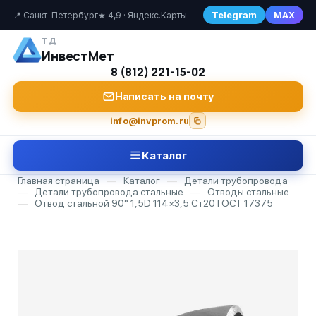
Telegram
MAX
📍 Санкт-Петербург
★ 4,9 · Яндекс.Карты
ТД
ИнвестМет
8 (812) 221-15-02
Написать на почту
info@invprom.ru
Каталог
Главная страница
—
Каталог
—
Детали трубопровода
—
Детали трубопровода стальные
—
Отводы стальные
—
Отвод стальной 90° 1,5D 114×3,5 Ст20 ГОСТ 17375