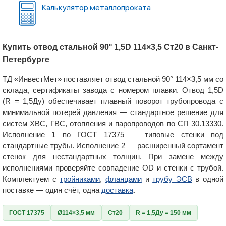
Калькулятор металлопроката
Купить отвод стальной 90° 1,5D 114×3,5 Ст20 в Санкт-
Петербурге
ТД «ИнвестМет» поставляет отвод стальной 90° 114×3,5 мм со
склада, сертификаты завода с номером плавки. Отвод 1,5D
(R = 1,5Ду) обеспечивает плавный поворот трубопровода с
минимальной потерей давления — стандартное решение для
систем ХВС, ГВС, отопления и паропроводов по СП 30.13330.
Исполнение 1 по ГОСТ 17375 — типовые стенки под
стандартные трубы. Исполнение 2 — расширенный сортамент
стенок для нестандартных толщин. При замене между
исполнениями проверяйте совпадение OD и стенки с трубой.
Комплектуем с
тройниками
,
фланцами
и
трубу ЭСВ
в одной
поставке — один счёт, одна
доставка
.
ГОСТ 17375
Ø114×3,5 мм
Ст20
R = 1,5Ду = 150 мм