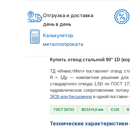
Отгрузка и доставка
день в день
Калькулятор
металлопроката
Купить отвод стальной 90° 1D (ко
ТД «ИнвестМет» поставляет отвод ста
R = 1Ду — компактное решение для м
стандартного отвода 1,5D по ГОСТ 17
гидравлическое сопротивление поток
ЭСВ или бесшовную
в одной поставке 
ГОСТ 30753
Ø133×5,0 мм
Ст20
R
Технические характеристики 