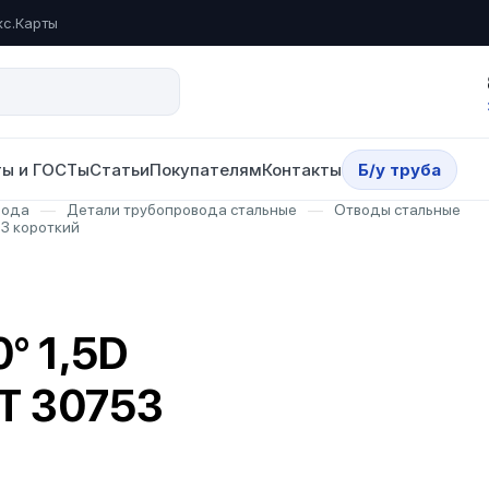
кс.Карты
ы и ГОСТы
Статьи
Покупателям
Контакты
Б/у труба
вода
—
Детали трубопровода стальные
—
Отводы стальные
53 короткий
° 1,5D
Т 30753