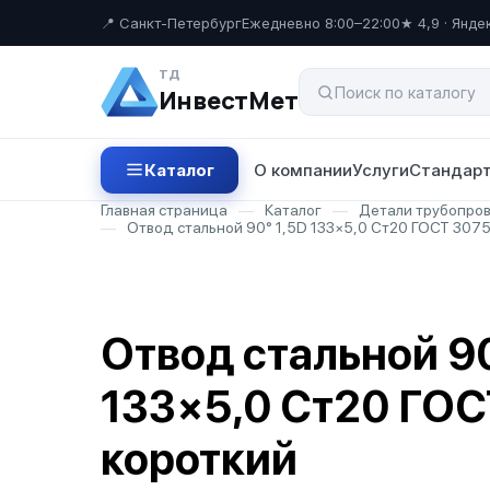
📍 Санкт-Петербург
Ежедневно 8:00–22:00
★ 4,9 · Янде
ТД
ИнвестМет
Каталог
О компании
Услуги
Стандарт
Главная страница
—
Каталог
—
Детали трубопро
—
Отвод стальной 90° 1,5D 133×5,0 Ст20 ГОСТ 307
Отвод стальной 90
133×5,0 Ст20 ГОС
короткий