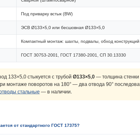
Сварной (штампосварной)
Под приварку встык (BW)
ЭСВ Ø133×5,0 или бесшовная Ø133×5,0
Компактный монтаж: шахты, подвалы, обход конструкций
ГОСТ 30753-2001, ГОСТ 17380-2001, СП 30.13330
од 133×5,0 стыкуется с трубой
Ø133×5,0
— толщина стенки 
При монтаже поворотов на 180° — два отвода 90° последов
отводы стальные
— в наличии.
ается от стандартного ГОСТ 17375?