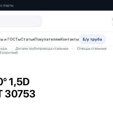
кс.Карты
ы и ГОСТы
Статьи
Покупателям
Контакты
Б/у труба
вода
—
Детали трубопровода стальные
—
Отводы стальные
3 короткий
° 1,5D
Т 30753