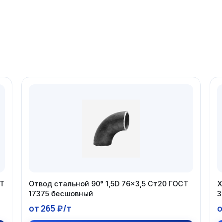
СТ
Отвод стальной 90° 1,5D 76×3,5 Ст20 ГОСТ
Х
17375 бесшовный
3
от 265 ₽/т
о