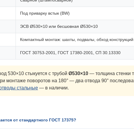
Сварной (штампосварной)
Под приварку встык (BW)
ЭСВ Ø530×10 или бесшовная Ø530×10
Компактный монтаж: шахты, подвалы, обход конструкций
ГОСТ 30753-2001, ГОСТ 17380-2001, СП 30.13330
од 530×10 стыкуется с трубой
Ø530×10
— толщина стенки т
При монтаже поворотов на 180° — два отвода 90° последов
отводы стальные
— в наличии.
ается от стандартного ГОСТ 17375?