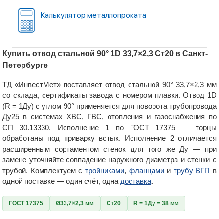
Калькулятор металлопроката
Купить отвод стальной 90° 1D 33,7×2,3 Ст20 в Санкт-
Петербурге
ТД «ИнвестМет» поставляет отвод стальной 90° 33,7×2,3 мм
со склада, сертификаты завода с номером плавки. Отвод 1D
(R = 1Ду) с углом 90° применяется для поворота трубопровода
Ду25 в системах ХВС, ГВС, отопления и газоснабжения по
СП 30.13330. Исполнение 1 по ГОСТ 17375 — торцы
обработаны под приварку встык. Исполнение 2 отличается
расширенным сортаментом стенок для того же Ду — при
замене уточняйте совпадение наружного диаметра и стенки с
трубой. Комплектуем с
тройниками
,
фланцами
и
трубу ВГП
в
одной поставке — один счёт, одна
доставка
.
ГОСТ 17375
Ø33,7×2,3 мм
Ст20
R = 1Ду = 38 мм