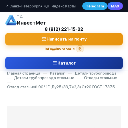
Telegram
MAX
📍 Санкт-Петербург
★ 4,9 · Яндекс.Карты
ТД
ИнвестМет
8 (812) 221-15-02
Написать на почту
info@invprom.ru
Каталог
Главная страница
—
Каталог
—
Детали трубопровода
—
Детали трубопровода стальные
—
Отводы стальные
—
Отвод стальной 90° 1D Ду25 (33,7×2,3) Ст20 ГОСТ 17375