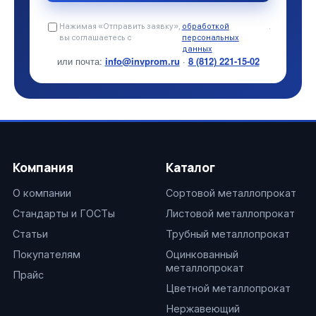
Нажимая «Отправить заявку»,
обработкой
.
вы соглашаетесь с
персональных
данных
или почта:
info@invprom.ru
·
8 (812) 221-15-02
Компания
Каталог
О компании
Сортовой металлопрокат
Стандарты и ГОСТы
Листовой металлопрокат
Статьи
Трубный металлопрокат
Покупателям
Оцинкованный
металлопрокат
Прайс
Цветной металлопрокат
Нержавеющий