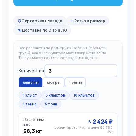
Сертификат завода
Резка в размер
Доставка по СПб и ЛО
Вес рассчитан по размеру из названия (формула
трубы), как в калькуляторе металлопроката сайта.
Точную массу партии подтвердит менеджер.
Количество
хлысты
метры
тонны
1 хлыст
5 хлыстов
10 хлыстов
1 тонна
5 тонн
Расчётный
≈ 2 424 ₽
вес
ориентировочно, по цене 85 790
28,3 кг
₽/т