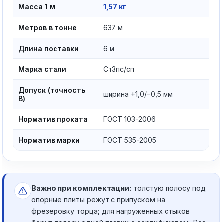
Масса 1 м
1,57 кг
Метров в тонне
637 м
Длина поставки
6 м
Марка стали
Ст3пс/сп
Допуск (точность
ширина +1,0/−0,5 мм
В)
Норматив проката
ГОСТ 103-2006
Норматив марки
ГОСТ 535-2005
Важно при комплектации:
толстую полосу под
опорные плиты режут с припуском на
фрезеровку торца; для нагруженных стыков