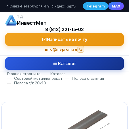
Telegram
MAX
📍 Санкт-Петербург
★ 4,9 · Яндекс.Карты
ТД
ИнвестМет
8 (812) 221-15-02
Написать на почту
info@invprom.ru
Каталог
Главная страница
—
Каталог
—
Сортовой металлопрокат
—
Полоса стальная
—
Полоса г/к 20х10