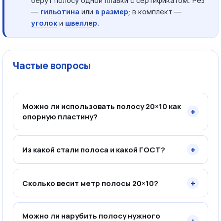
берут полосу одной плавки с сертификатом. Рез
—
гильотина
или
в размер
; в комплект —
уголок
и
швеллер
.
Частые вопросы
Можно ли использовать полосу 20×10 как
+
опорную пластину?
+
Из какой стали полоса и какой ГОСТ?
+
Сколько весит метр полосы 20×10?
Можно ли нарубить полосу нужного