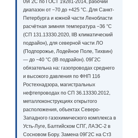
09Г2С по ГОСТ 19281-2014, рабочий
диапазон от −70 до +425 °C. Для Санкт-
Петербурга и южной части Ленобласти
расчётная зимняя температура −36 °C
(СП 131.13330.2020, IIВ климатический
подрайон), для северной части ЛО
(Подпорожье, Лодейное Поле, Тихвин)
— до −40 °C (IВ подрайон). 09Г2С
обязательна на: газопроводах среднего
и высокого давления по ФНП 116
Ростехнадзора, магистральных
нефтепроводах по СП 36.13330.2012,
металлоконструкциях открытого
расположения, объектах Северо-
Западного газохимического комплекса в
Усть-Луге, Балтийском СПГ, ЛАЭС-2 в
Сосновом Бору. Замена 09Г2С на Ст3