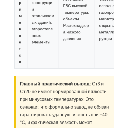
р
конструкци
ГВС высокой
исполнение,
и
и
температуры,
газопроводы,
м
отапливаем
объекты
магистрали,
е
ых зданий,
Ростехнадзор
открытые
н
второстепе
а низкого
металлоконст
я
нные
давления
рукции
е
элементы
т
с
я
Главный практический вывод:
Ст3 и
Ст20 не имеют нормированной вязкости
при минусовых температурах. Это
означает, что формально завод не обязан
гарантировать ударную вязкость при −40
°C, и фактическая вязкость может