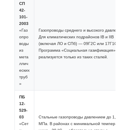
СП
42-
101-
2003
«Газ
Газопроводы среднего и высокого давления.
опро
Для климатических подрайонов IВ и IIВ
воды
(включая ЛО и СПб) — 09Г2С или 17Г1С.
из
Программа «Социальная газификация» в ЛО
мета
реализуется только из таких сталей.
ллич
еских
труб
»
ПБ
12-
529-
03
Стальные газопроводы давлением до 1,2
«Сет
МПа. В районах с минимальной температурой