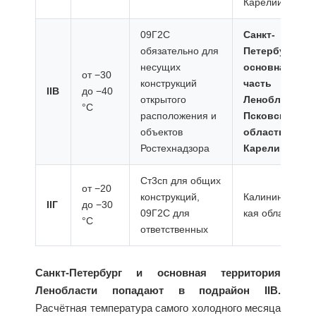
Карелии
09Г2С
Санкт-
обязательно для
Петербург,
несущих
основная
от −30
конструкций
часть
IIВ
до −40
открытого
Ленобласти,
°C
расположения и
Псковская
объектов
область, юг
Ростехнадзора
Карелии
Ст3сп для общих
от −20
конструкций,
Калининградс
IIГ
до −30
09Г2С для
кая область
°C
ответственных
Санкт-Петербург и основная территория
Ленобласти попадают в подрайон IIВ.
Расчётная температура самого холодного месяца