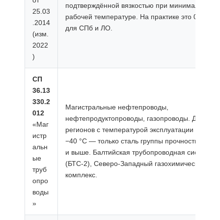
от
подтверждённой вязкостью при минимальной
25.03
рабочей температуре. На практике это 09Г2С
.2014
для СПб и ЛО.
(изм.
2022
)
СП
36.13
330.2
Магистральные нефтепроводы,
012
нефтепродуктопроводы, газопроводы. Для
«Маг
регионов с температурой эксплуатации ниже
истр
−40 °C — только сталь группы прочности С345
альн
и выше. Балтийская трубопроводная система
ые
(БТС-2), Северо-Западный газохимический
труб
комплекс.
опро
воды
»