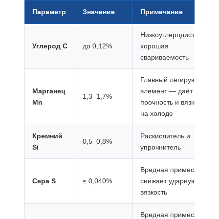
Параметр
Значение
Примечание
Низкоуглеродистая —
Углерод C
до 0,12%
хорошая
свариваемость
Главный легирующий
Марганец
элемент — даёт
1,3–1,7%
Mn
прочность и вязкость
на холоде
Кремний
Раскислитель и
0,5–0,8%
Si
упрочнитель
Вредная примесь —
Сера S
≤ 0,040%
снижает ударную
вязкость
Вредная примесь —