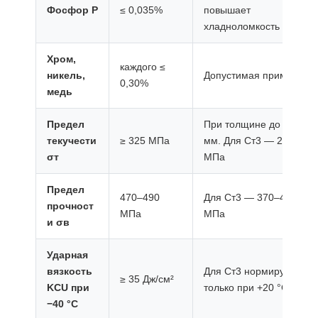
Фосфор P
≤ 0,035%
повышает
хладноломкость
Хром,
каждого ≤
никель,
Допустимая примесь
0,30%
медь
Предел
При толщине до 20
текучести
≥ 325 МПа
мм. Для Ст3 — 245
σт
МПа
Предел
470–490
Для Ст3 — 370–490
прочност
МПа
МПа
и σв
Ударная
вязкость
Для Ст3 нормируется
≥ 35 Дж/см²
KCU при
только при +20 °C
−40 °C