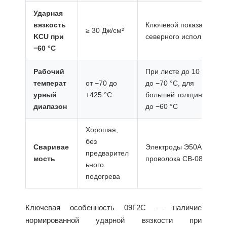
Ударная
вязкость
Ключевой показатель
≥ 30 Дж/см²
KCU при
северного исполнения
−60 °C
Рабочий
При листе до 10 мм —
температ
от −70 до
до −70 °C, для
урный
+425 °C
большей толщины —
диапазон
до −60 °C
Хорошая,
без
Сваривае
Электроды Э50А, Э50,
предварител
мость
проволока СВ-08Г2С
ьного
подогрева
Ключевая особенность 09Г2С — наличие
нормированной ударной вязкости при