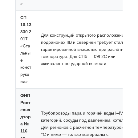
»
СП
16.13
330.2
Для конструкций открытого расположения в
017
подрайонах IIВ и северней требует сталь с
«Ста
гарантированной вязкостью при расчётной
льны
температуре. Для СПб — 09Г2С или
е
эквивалент по ударной вязкости.
конст
рукц
ии»
ФНП
Рост
ехна
Трубопроводы пара и горячей воды I–IV
дзор
категорий, сосуды под давлением, котельные.
а №
Для регионов с расчётной температурой −20
116
°C и ниже — только материалы с