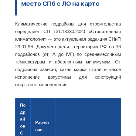
место СПб с ЛО на карте
Климатические подрайоны для строительства
определяет СП 131.13330.2020 «Строительная
климатология» — это актуальная редакция СНиП
23-01-99. Документ делит территорию РФ на 16
подрайонов (от IА до IVГ) по среднемесячным
температурам и абсолютным минимумам. От
подрайона зависит, какая марка стали и какое
исполнение допустимы для конструкций
открытого расположения.
По
др
ай
Расчёт
он
ная
С