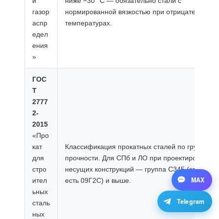
и
ниже −30 °C — обязательно стали с
газор
нормированной вязкостью при отрицательных
аспр
температурах.
едел
ения
»
ГОС
Т
2777
2-
2015
«Про
кат
Классификация прокатных сталей по группам
для
прочности. Для СПб и ЛО при проектировании
стро
несущих конструкций — группа С345 (это и
MAX
ител
есть 09Г2С) и выше.
ьных
Telegram
сталь
ных