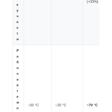
(+33%)
к
у
ч
е
с
т
и
Р
а
б
о
ч
а
я
т
е
м
−20 °C
−20 °C
−70 °C
п