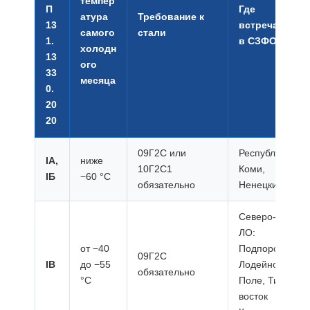
темпер
П
Где
атура
Требование к
13
встречается
самого
стали
1.
в СЗФО
холодн
13
ого
33
месяца
0.
20
20
09Г2С или
Республика
IА,
ниже
10Г2С1
Коми,
IБ
−60 °C
обязательно
Ненецкий АО
Северо-восток
ЛО:
от −40
Подпорожье,
09Г2С
IВ
до −55
Лодейное
обязательно
°C
Поле, Тихвин,
восток