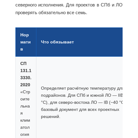
северного исполнения. Для проектов в СПб и ЛО
проверять обязательно все семь.
Нор
мати
Что обязывает
в
СП
131.1
3330.
2020
Определяет расчётную температуру для
«Стр
подрайонов. Для СПб и южной ЛО — IIВ (−36
оите
°C), для северо-востока ЛО — IВ (−40 °C). Это
льна
базовый документ для всех проектных
я
решений.
клим
атол
огия