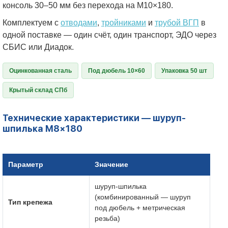
консоль 30–50 мм без перехода на М10×180.
Комплектуем с
отводами
,
тройниками
и
трубой ВГП
в
одной поставке — один счёт, один транспорт, ЭДО через
СБИС или Диадок.
Оцинкованная сталь
Под дюбель 10×60
Упаковка 50 шт
Крытый склад СПб
Технические характеристики — шуруп-
шпилька М8×180
Параметр
Значение
шуруп-шпилька
(комбинированный — шуруп
Тип крепежа
под дюбель + метрическая
резьба)