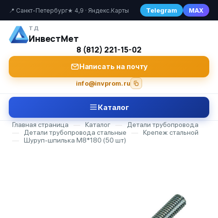
Telegram
MAX
📍 Санкт-Петербург
★ 4,9 · Яндекс.Карты
ТД
ИнвестМет
8 (812) 221-15-02
Написать на почту
info@invprom.ru
Каталог
Главная страница
—
Каталог
—
Детали трубопровода
—
Детали трубопровода стальные
—
Крепеж стальной
—
Шуруп-шпилька М8*180 (50 шт)