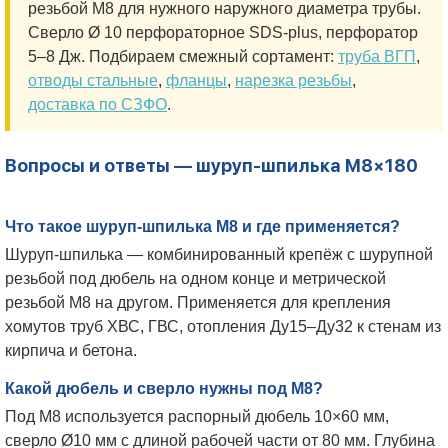
резьбой М8 для нужного наружного диаметра трубы.
Сверло Ø 10 перфораторное SDS-plus, перфоратор
5–8 Дж. Подбираем смежный сортамент:
труба ВГП
,
отводы стальные
,
фланцы
,
нарезка резьбы
,
доставка по СЗФО
.
Вопросы и ответы — шуруп-шпилька М8×180
Что такое шуруп-шпилька М8 и где применяется?
Шуруп-шпилька — комбинированный крепёж с шурупной
резьбой под дюбель на одном конце и метрической
резьбой М8 на другом. Применяется для крепления
хомутов труб ХВС, ГВС, отопления Ду15–Ду32 к стенам из
кирпича и бетона.
Какой дюбель и сверло нужны под М8?
Под М8 используется распорный дюбель 10×60 мм,
сверло Ø10 мм с длиной рабочей части от 80 мм. Глубина