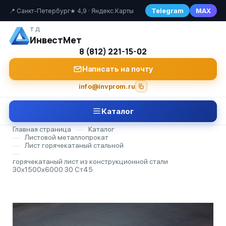
Telegram
MAX
📍 Санкт-Петербург
★ 4,9 · Яндекс.Карты
ТД
ИнвестМет
8 (812) 221-15-02
Написать на почту
info@invprom.ru
Каталог
Главная страница
—
Каталог
—
Листовой металлопрокат
—
Лист горячекатаный стальной
—
горячекатаный лист из конструкционной стали
30х1500х6000 30 Ст45