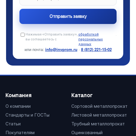
Нажимая «Отправить заявку»,
обработкой
.
вы соглашаетесь с
персональных
данных
или почта:
info@invprom.ru
·
8 (812) 221-15-02
Компания
Каталог
О компании
Сортовой металлопрокат
Стандарты и ГОСТы
Листовой металлопрокат
Статьи
Трубный металлопрокат
Покупателям
Оцинкованный