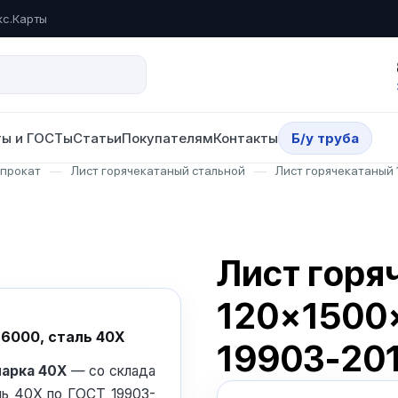
кс.Карты
ы и ГОСТы
Статьи
Покупателям
Контакты
Б/у труба
опрокат
—
Лист горячекатаный стальной
—
Лист горячекатаный
Лист горя
120×1500
×6000, сталь 40Х
19903-20
марка 40Х
— со склада
ль 40Х по ГОСТ 19903-