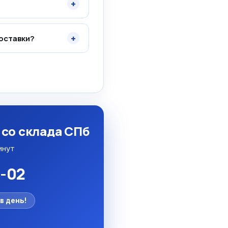
+
+
оставки?
 со склада СПб
инут
5-02
в день!