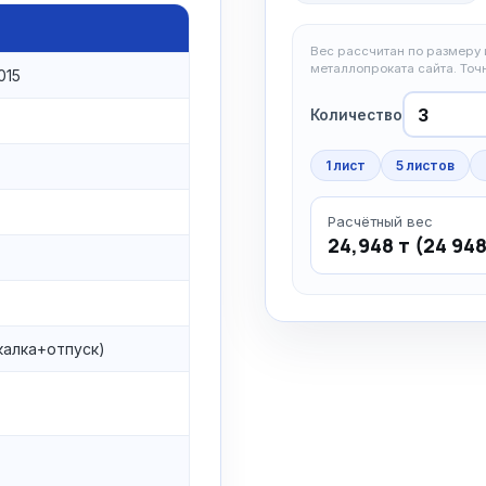
Вес рассчитан по размеру и
металлопроката сайта. То
015
Количество
1 лист
5 листов
Расчётный вес
24,948 т (24 948
калка+отпуск)