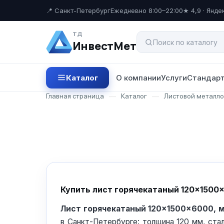
📍 Санкт-Петербург
Ежедневно 8:00–22:00
★ 4,9 · Янде
ТД
ИнвестМет
Каталог
О компании
Услуги
Стандарт
Главная страница
—
Каталог
—
Листовой металл
Купить лист горячекатаный 120×1500
Лист горячекатаный 120×1500×6000, 
в Санкт-Петербурге: толщина 120 мм, ста