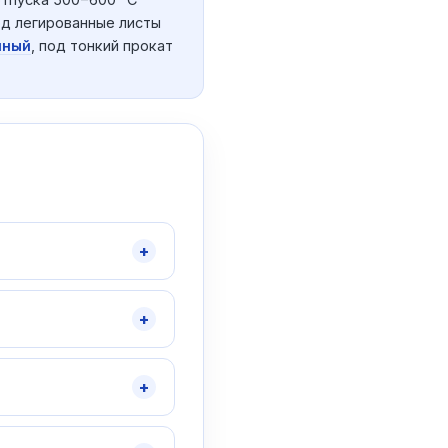
д легированные листы
нный
, под тонкий прокат
+
+
+