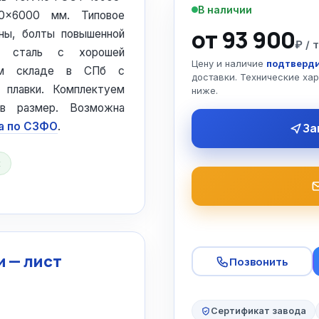
В наличии
00×6000 мм. Типовое
от 93 900
уны, болты повышенной
₽ / 
я сталь с хорошей
Цену и наличие
подтверди
том складе в СПб с
доставки. Технические ха
 плавки. Комплектуем
ниже.
в размер. Возможна
а по СЗФО
.
За
к
 — лист
Позвонить
Сертификат завода