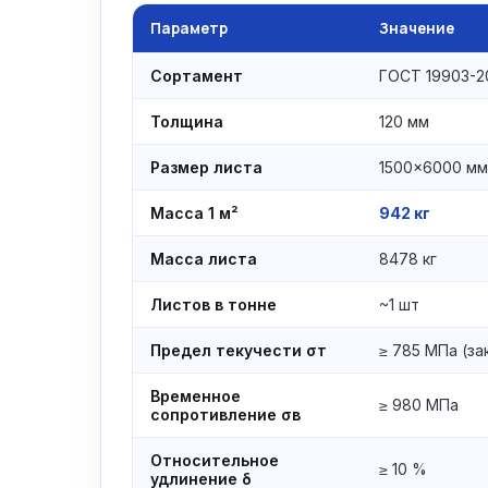
Параметр
Значение
Сортамент
ГОСТ 19903-2
Толщина
120 мм
Размер листа
1500×6000 мм
Масса 1 м²
942 кг
Масса листа
8478 кг
Листов в тонне
~1 шт
Предел текучести σт
≥ 785 МПа (за
Временное
≥ 980 МПа
сопротивление σв
Относительное
≥ 10 %
удлинение δ