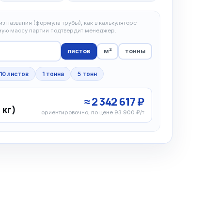
з названия (формула трубы), как в калькуляторе
чную массу партии подтвердит менеджер.
листов
м²
тонны
10 листов
1 тонна
5 тонн
≈ 2 342 617 ₽
 кг)
ориентировочно, по цене 93 900 ₽/т