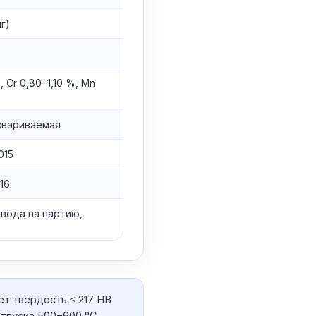
г)
 Cr 0,80−1,10 %, Mn
свариваемая
015
16
авода на партию,
ет твёрдость ≤ 217 HB
 отпуска 500−600 °C