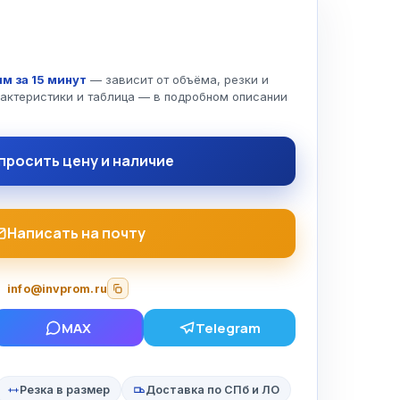
т
м за 15 минут
— зависит от объёма, резки и
рактеристики и таблица — в подробном описании
просить цену и наличие
Написать на почту
info@invprom.ru
MAX
Telegram
Резка в размер
Доставка по СПб и ЛО