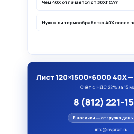
Чем 40Х отличается от 30ХГСА?
Нужна ли термообработка 40Х после п
Лист 120×1500×6000 40Х —
Счёт с НДС 22% за 15 м
8 (812) 221-1
В наличии — отгрузка день 
info@invprom.ru