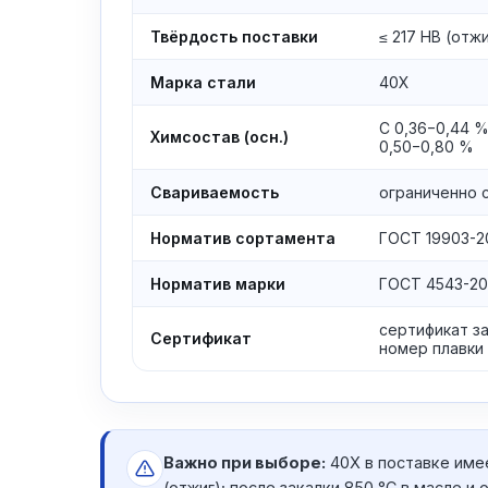
Твёрдость поставки
≤ 217 HB (отжи
Марка стали
40Х
C 0,36−0,44 %,
Химсостав (осн.)
0,50−0,80 %
Свариваемость
ограниченно 
Норматив сортамента
ГОСТ 19903-2
Норматив марки
ГОСТ 4543-20
сертификат з
Сертификат
номер плавки
Важно при выборе:
40Х в поставке име
(отжиг); после закалки 850 °C в масле и