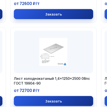
от 72600 ₽/т
о
Заказать
Лист холоднокатаный 1,4×1250×2500 08пс
Л
ГОСТ 19904-90
Г
от 72700 ₽/т
о
Заказать