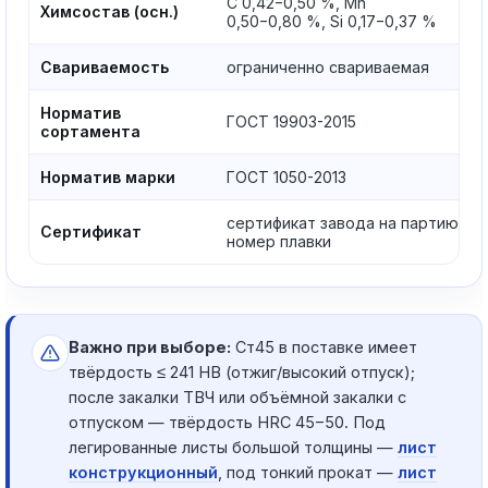
C 0,42−0,50 %, Mn
Химсостав (осн.)
0,50−0,80 %, Si 0,17−0,37 %
Свариваемость
ограниченно свариваемая
Норматив
ГОСТ 19903-2015
сортамента
Норматив марки
ГОСТ 1050-2013
сертификат завода на партию,
Сертификат
номер плавки
Важно при выборе:
Ст45 в поставке имеет
твёрдость ≤ 241 HB (отжиг/высокий отпуск);
после закалки ТВЧ или объёмной закалки с
отпуском — твёрдость HRC 45−50. Под
легированные листы большой толщины —
лист
конструкционный
, под тонкий прокат —
лист