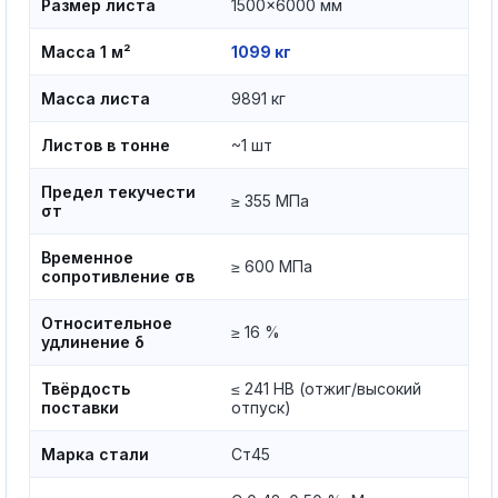
Размер листа
1500×6000 мм
Масса 1 м²
1099 кг
Масса листа
9891 кг
Листов в тонне
~1 шт
Предел текучести
≥ 355 МПа
σт
Временное
≥ 600 МПа
сопротивление σв
Относительное
≥ 16 %
удлинение δ
Твёрдость
≤ 241 HB (отжиг/высокий
поставки
отпуск)
Марка стали
Ст45