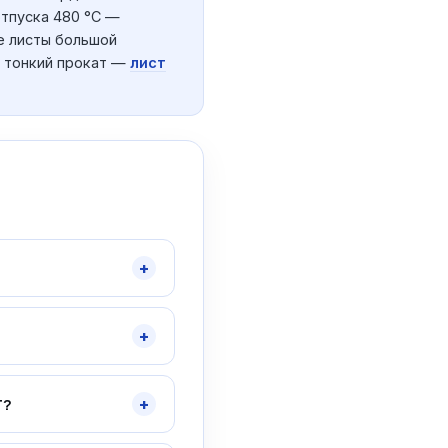
 отпуска 480 °C —
е листы большой
д тонкий прокат —
лист
+
+
+
Г?