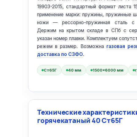
19903-2015, стандартный формат листа 
применение марки: пружины, пружинные ша
ножи — рессорно-пружинная сталь с 
Держим на крытом складе в СПб с сер
указан номер плавки. Комплектуем сопут
режем в размер. Возможна
газовая рез
доставка по СЗФО
.
Ст65Г
40 мм
1500×6000 мм
г
Технические характеристики
горячекатаный 40 Ст65Г