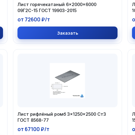
Д
Лист горячекатаный 6×2000×6000
Л
09Г2С-15 ГОСТ 19903-2015
1
от 72600 ₽/т
о
Заказать
Лист рифлёный ромб 3×1250×2500 Ст3
Л
ГОСТ 8568-77
1
от 67100 ₽/т
о