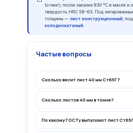
(отжиг); после закалки 830 °C в масле и
твёрдость HRC 58−63. Под легированны
толщины —
лист конструкционный
, по
холоднокатаный
.
Частые вопросы
Сколько весит лист 40 мм Ст65Г?
Сколько листов 40 мм в тонне?
По какому ГОСТу выпускают лист Ст65