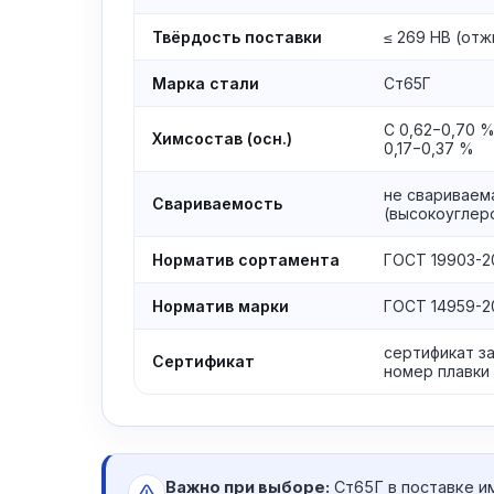
Твёрдость поставки
≤ 269 HB (отж
Марка стали
Ст65Г
C 0,62−0,70 %
Химсостав (осн.)
0,17−0,37 %
не свариваем
Свариваемость
(высокоуглер
Норматив сортамента
ГОСТ 19903-2
Норматив марки
ГОСТ 14959-2
сертификат з
Сертификат
номер плавки
Важно при выборе:
Ст65Г в поставке и