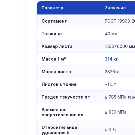
Параметр
Значение
Сортамент
ГОСТ 19903-2
Толщина
40 мм
Размер листа
1500×6000 мм
Масса 1 м²
314 кг
Масса листа
2826 кг
Листов в тонне
~1 шт
Предел текучести σт
≥ 785 МПа (за
Временное
≥ 930 МПа
сопротивление σв
Относительное
≥ 8 %
удлинение δ