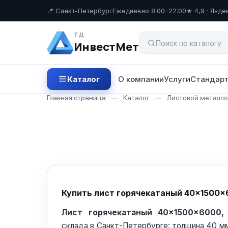
📍 Санкт-Петербург
Ежедневно 8:00–22:00
★ 4,9 · Янде
ТД
ИнвестМет
Каталог
О компании
Услуги
Стандарт
Главная страница
—
Каталог
—
Листовой металл
Купить лист горячекатаный 40×1500×
Лист горячекатаный 40×1500×6000,
склада в Санкт-Петербурге: толщина 40 м