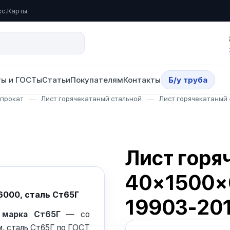
кс.Карты
ы и ГОСТы
Статьи
Покупателям
Контакты
Б/у труба
опрокат
—
Лист горячекатаный стальной
—
Лист горячекатаный
Лист горя
40×1500×
6000, сталь Ст65Г
19903-20
 марка Ст65Г
— со
м, сталь Ст65Г по ГОСТ