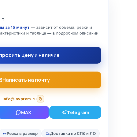
/ т
м за 15 минут
— зависит от объёма, резки и
рактеристики и таблица — в подробном описании
просить цену и наличие
Написать на почту
info@invprom.ru
MAX
Telegram
Резка в размер
Доставка по СПб и ЛО