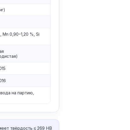
иг)
, Mn 0,90−1,20 %, Si
ая
одистая)
015
016
авода на партию,
меет твёрдость ≤ 269 HB