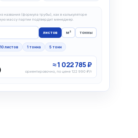
з названия (формула трубы), как в калькуляторе
чную массу партии подтвердит менеджер.
листов
м²
тонны
10 листов
1 тонна
5 тонн
≈ 1 022 785 ₽
)
ориентировочно, по цене 122 990 ₽/т