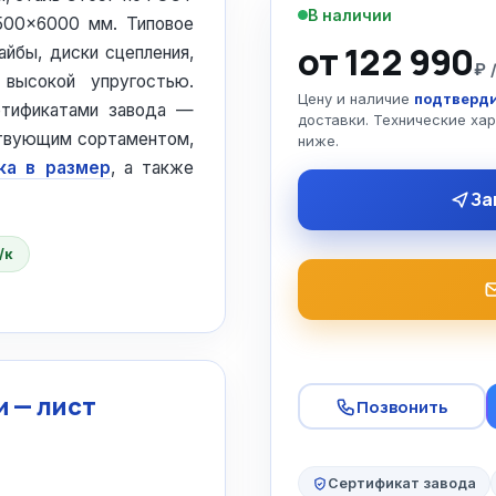
В наличии
1500×6000 мм. Типовое
от 122 990
йбы, диски сцепления,
₽ 
высокой упругостью.
Цену и наличие
подтверди
тификатами завода —
доставки. Технические ха
ствующим сортаментом,
ниже.
ка в размер
, а также
За
/к
 — лист
Позвонить
Сертификат завода