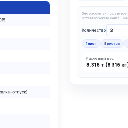
Вес рассчитан по размеру и
металлопроката сайта. То
015
Количество
1 лист
5 листов
Расчётный вес
8,316 т (8 316 кг
калка+отпуск)