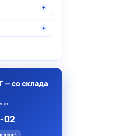
+
+
 — со склада
инут
5-02
в день!