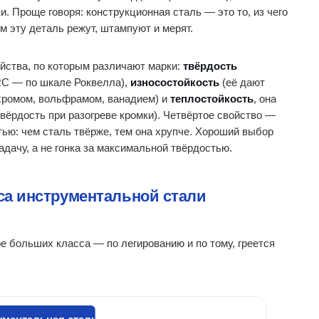
. Проще говоря: конструкционная сталь — это то, из чего
м эту деталь режут, штампуют и мерят.
йства, по которым различают марки:
твёрдость
RC — по шкале Роквелла),
износостойкость
(её дают
хромом, вольфрамом, ванадием) и
теплостойкость
, она
твёрдость при разогреве кромки). Четвёртое свойство —
тью: чем сталь твёрже, тем она хрупче. Хороший выбор
адачу, а не гонка за максимальной твёрдостью.
са инструментальной стали
е больших класса — по легированию и по тому, греется