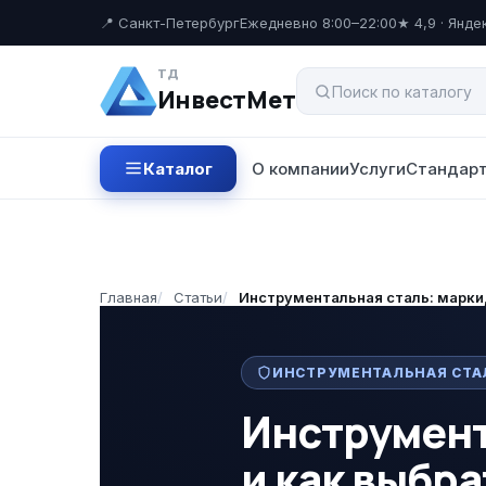
📍 Санкт-Петербург
Ежедневно 8:00–22:00
★ 4,9 · Янде
ТД
ИнвестМет
Каталог
О компании
Услуги
Стандарт
Главная
/
Статьи
/
Инструментальная сталь: марки,
ИНСТРУМЕНТАЛЬНАЯ СТА
Инструмент
и как выбра