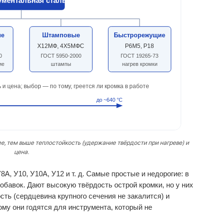
ументальная сталь
ые
Штамповые
Быстрорежущие
Х12МФ, 4Х5МФС
Р6М5, Р18
0
ГОСТ 5950-2000
ГОСТ 19265-73
ие
штампы
нагрев кромки
и цена; выбор — по тому, греется ли кромка в работе
до ~640 °C
е, тем выше теплостойкость (удержание твёрдости при нагреве) и
цена.
8А, У10, У10А, У12 и т. д. Самые простые и недорогие: в
добавок. Дают высокую твёрдость острой кромки, но у них
ть (сердцевина крупного сечения не закалится) и
ому они годятся для инструмента, который не