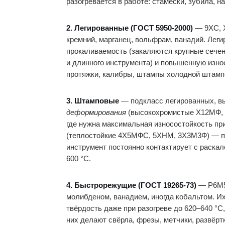
разогревается в работе: стамески, зубила, н
2. Легированные (ГОСТ 5950-2000)
— 9ХС, Х
кремний, марганец, вольфрам, ванадий. Легир
прокаливаемость (закаляются крупные сечен
и длинного инструмента) и повышенную износ
протяжки, калибры, штампы холодной штамп
3. Штамповые
— подкласс легированных, вы
деформирования
(высокохромистые Х12МФ, 
где нужна максимальная износостойкость пр
(теплостойкие 4Х5МФС, 5ХНМ, 3Х3М3Ф) — по
инструмент постоянно контактирует с раска
600 °C.
4. Быстрорежущие (ГОСТ 19265-73)
— Р6М5,
молибденом, ванадием, иногда кобальтом. И
твёрдость даже при разогреве до 620–640 °C
них делают свёрла, фрезы, метчики, развёрт