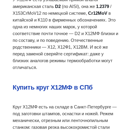
американская сталь
D2
(по AISI), она же
1.2379
/
X153CrMoV12 по немецкой системе,
Cr12MoV
в
китайской и K110 в фирменных обозначениях. Это
одна из немногих наших марок, у которой
соответствие почти точное — D2 и Х12МФ близки и
по составу, и по поведению. Отечественные
родственники — Х12, Х12Ф1, Х12ВМ. И всё же
перед заменой сверяйте сертификат: даже у
близких аналогов режимы термообработки могут
отличаться.
Купить круг Х12МФ в СПб
Круг Х12МФ есть на складе в Санкт-Петербурге —
под заготовки штампов, оснастки и ножей. Режем
механически, отрезным или ленточнопильным
станком: газовая резка высокохромистой стали