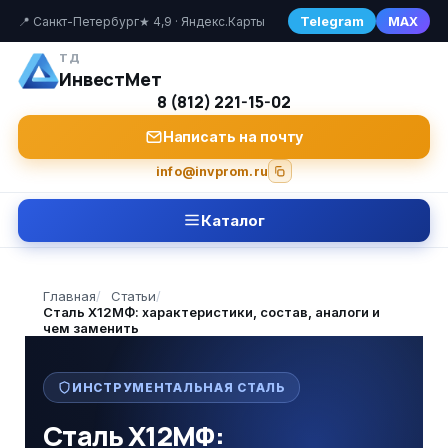
Telegram
MAX
📍 Санкт-Петербург
★ 4,9 · Яндекс.Карты
ТД
ИнвестМет
8 (812) 221-15-02
Написать на почту
info@invprom.ru
Каталог
Главная
/
Статьи
/
Сталь Х12МФ: характеристики, состав, аналоги и
чем заменить
ИНСТРУМЕНТАЛЬНАЯ СТАЛЬ
Сталь Х12МФ: