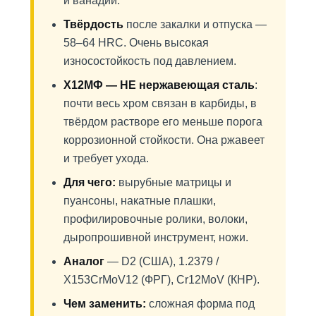
и ванадий.
Твёрдость
после закалки и отпуска —
58–64 HRC. Очень высокая
износостойкость под давлением.
Х12МФ — НЕ нержавеющая сталь
:
почти весь хром связан в карбиды, в
твёрдом растворе его меньше порога
коррозионной стойкости. Она ржавеет
и требует ухода.
Для чего:
вырубные матрицы и
пуансоны, накатные плашки,
профилировочные ролики, волоки,
дыропрошивной инструмент, ножи.
Аналог
— D2 (США), 1.2379 /
X153CrMoV12 (ФРГ), Cr12MoV (КНР).
Чем заменить:
сложная форма под