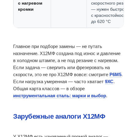
с нагревом
скоростного резания
кромки
— нужен быстрорез
с красностойкостью
до 620 °C
Главное при подборе замены — не путать
назначение. Х12МФ создана под износ и давление
в холодном штампе, а не под резание с нагревом.
Если задача — сверлить или фрезеровать на
скорости, это не про Х12МФ вовсе: смотрите
Р6М5
.
Если нагрузка умеренная — часто хватает
9ХС
.
Общая карта классов — в обзоре
инструментальная сталь: марки и выбор
.
Зарубежные аналоги Х12МФ
У Х12МФ есть узнаваемый прямой аналог —