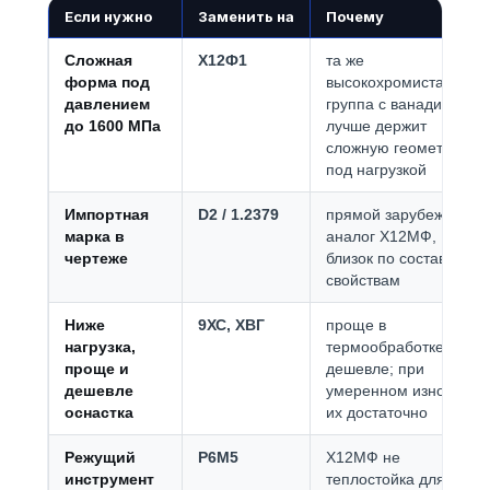
Если нужно
Заменить на
Почему
Сложная
Х12Ф1
та же
форма под
высокохромистая
давлением
группа с ванадием,
до 1600 МПа
лучше держит
сложную геометрию
под нагрузкой
Импортная
D2 / 1.2379
прямой зарубежный
марка в
аналог Х12МФ,
чертеже
близок по составу и
свойствам
Ниже
9ХС, ХВГ
проще в
нагрузка,
термообработке и
проще и
дешевле; при
дешевле
умеренном износе
оснастка
их достаточно
Режущий
Р6М5
Х12МФ не
инструмент
теплостойка для