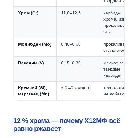
твёрдость
Хром (Cr)
11,0–12,5
карбиды
хрома, износ,
прокаливаемо
сть
Молибден (Mo)
0,40–0,60
прокаливаемо
сть, вязкость
Ванадий (V)
0,15–0,30
мелкое зерно,
твёрдые
карбиды
Кремний (Si),
≤ 0,40 каждого
технологическ
марганец (Mn)
ие добавки
12 % хрома — почему Х12МФ всё
равно ржавеет