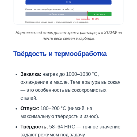
12 %
Из них связано в карбиды (на износостойкость):
карбиды хрома
в растворе
порог нержавейки ~12–13 %
В растворе хрома меньше порога → сталь корродирует, это не нержавейка.
Нержавеющей сталь делает хром в растворе, а в Х12МФ он
почти весь связан в карбиды.
Твёрдость и термообработка
Закалка:
нагрев до 1000–1030 °C,
охлаждение в масле. Температура высокая
— это особенность высокохромистых
сталей.
Отпуск:
180–200 °C (низкий, на
максимальную твёрдость и износ).
Твёрдость:
58–64 HRC — точное значение
задают режимом под задачу.