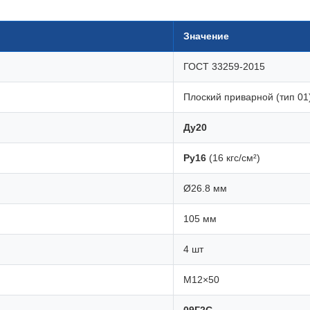
Значение
ГОСТ 33259-2015
Плоский приварной (тип 01
Ду20
Ру16
(16 кгс/см²)
Ø26.8 мм
105 мм
4 шт
М12×50