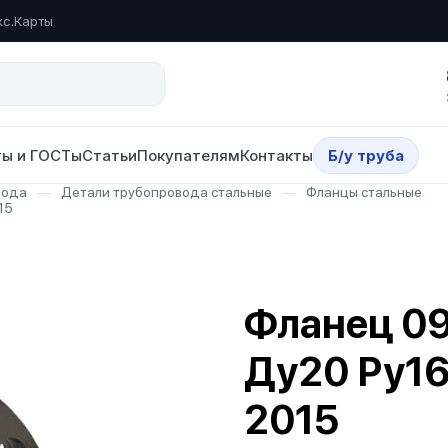
кс.Карты
ы и ГОСТы
Статьи
Покупателям
Контакты
Б/у труба
вода
—
Детали трубопровода стальные
—
Фланцы стальные
15
Фланец 0
Ду20 Ру16
2015