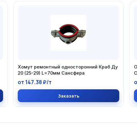
Хомут ремонтный односторонний Краб Ду
О
20 (25-29) L=70мм Сансфера
С
от 147.38 ₽/т
о
Заказать