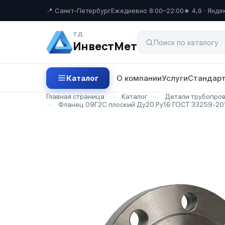
📍 Санкт-Петербург
Ежедневно 8:00–22:00
★ 4,9 · Янде
ТД
ИнвестМет
Каталог
О компании
Услуги
Стандарт
Главная страница
—
Каталог
—
Детали трубопро
—
Фланец 09Г2С плоский Ду20 Ру16 ГОСТ 33259-20