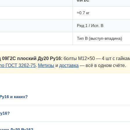
09Г2С
≈0.7 кг
Ряд 1 / Исп. B
Тип B (выступ-впадина)
 09Г2С плоский Ду20 Ру16:
болты М12×50 — 4 шт с гайка
по ГОСТ 3262-75
.
Метизы
и
доставка
— всё в одном счёте.
Ру16 и каких?
Ру16?
цами Ду20 Ру16?