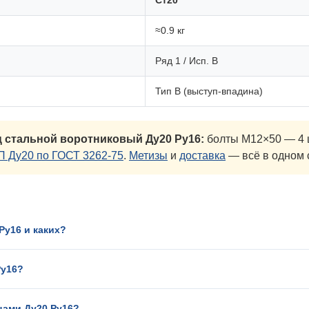
Ст20
≈0.9 кг
Ряд 1 / Исп. B
Тип B (выступ-впадина)
 стальной воротниковый Ду20 Ру16:
болты М12×50 — 4 ш
П Ду20 по ГОСТ 3262-75
.
Метизы
и
доставка
— всё в одном 
Ру16 и каких?
Ру16?
цами Ду20 Ру16?