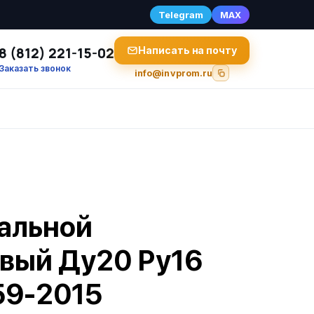
Telegram
MAX
8 (812) 221-15-02
Написать на почту
Заказать звонок
info@invprom.ru
альной
вый Ду20 Ру16
59-2015