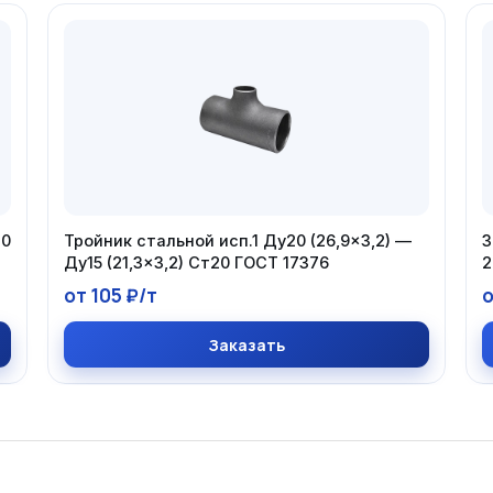
20
Тройник стальной исп.1 Ду20 (26,9×3,2) —
З
Ду15 (21,3×3,2) Ст20 ГОСТ 17376
2
от 105 ₽/т
о
Заказать