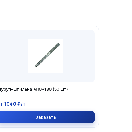
уруп-шпилька М10*180 (50 шт)
т 1040 ₽/т
Заказать