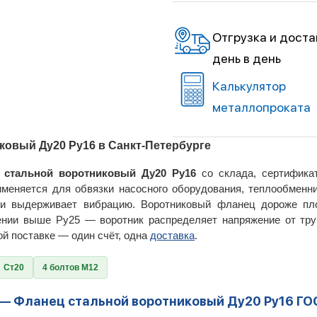
Отгрузка и доста
день в день
Калькулятор
металлопроката
ковый Ду20 Ру16 в Санкт-Петербурге
 стальной воротниковый Ду20 Ру16
со склада, сертифика
именяется для обвязки насосного оборудования, теплообменн
е и выдерживает вибрацию. Воротниковый фланец дороже пло
ении выше Ру25 — воротник распределяет напряжение от тр
ой поставке — один счёт, одна
доставка
.
Ст20
4 болтов М12
 — Фланец стальной воротниковый Ду20 Ру16 ГО