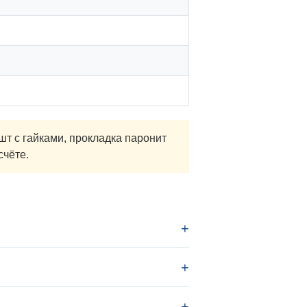
т с гайками, прокладка паронит
счёте.