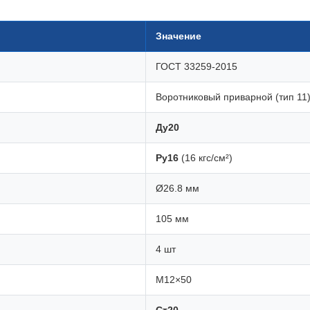
Значение
ГОСТ 33259-2015
Воротниковый приварной (тип 11
Ду20
Ру16
(16 кгс/см²)
Ø26.8 мм
105 мм
4 шт
М12×50