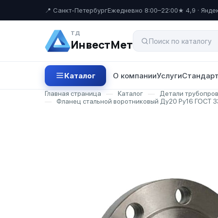
📍 Санкт-Петербург
Ежедневно 8:00–22:00
★ 4,9 · Янде
ТД
ИнвестМет
Каталог
О компании
Услуги
Стандарт
Главная страница
—
Каталог
—
Детали трубопро
—
Фланец стальной воротниковый Ду20 Ру16 ГОСТ 