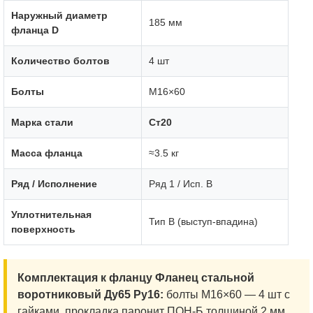
Наружный диаметр
185 мм
фланца D
Количество болтов
4 шт
Болты
М16×60
Марка стали
Ст20
Масса фланца
≈3.5 кг
Ряд / Исполнение
Ряд 1 / Исп. B
Уплотнительная
Тип B (выступ-впадина)
поверхность
Комплектация к фланцу Фланец стальной
воротниковый Ду65 Ру16:
болты М16×60 — 4 шт с
гайками, прокладка паронит ПОН-Б толщиной 2 мм.