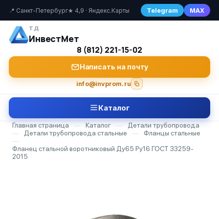
Telegram
MAX
📍 Санкт-Петербург
★ 4,9 · Яндекс.Карты
ТД
ИнвестМет
8 (812) 221-15-02
Написать на почту
info@invprom.ru
Каталог
Главная страница
—
Каталог
—
Детали трубопровода
—
Детали трубопровода стальные
—
Фланцы стальные
—
Фланец стальной воротниковый Ду65 Ру16 ГОСТ 33259-
2015