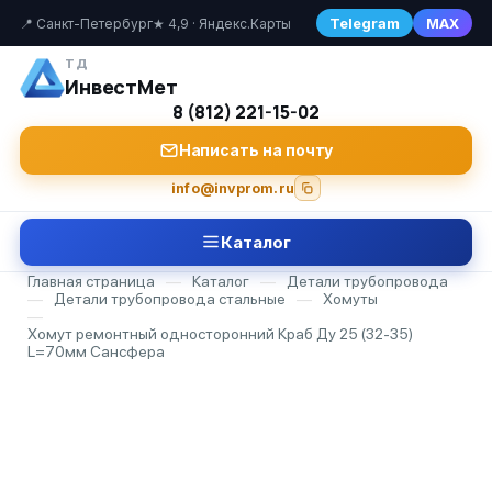
Telegram
MAX
📍 Санкт-Петербург
★ 4,9 · Яндекс.Карты
ТД
ИнвестМет
8 (812) 221-15-02
Написать на почту
info@invprom.ru
Каталог
Главная страница
—
Каталог
—
Детали трубопровода
—
Детали трубопровода стальные
—
Хомуты
—
Хомут ремонтный односторонний Краб Ду 25 (32-35)
L=70мм Сансфера