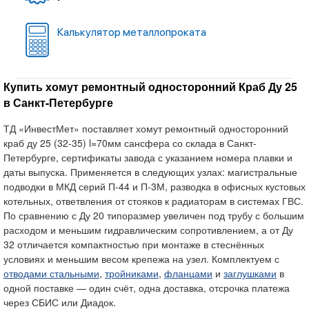
Калькулятор металлопроката
Купить хомут ремонтный односторонний Краб Ду 25
в Санкт-Петербурге
ТД «ИнвестМет» поставляет хомут ремонтный односторонний
краб ду 25 (32-35) l=70мм сансфера со склада в Санкт-
Петербурге, сертификаты завода с указанием номера плавки и
даты выпуска. Применяется в следующих узлах: магистральные
подводки в МКД серий П-44 и П-3М, разводка в офисных кустовых
котельных, ответвления от стояков к радиаторам в системах ГВС.
По сравнению с Ду 20 типоразмер увеличен под трубу с большим
расходом и меньшим гидравлическим сопротивлением, а от Ду
32 отличается компактностью при монтаже в стеснённых
условиях и меньшим весом крепежа на узел. Комплектуем с
отводами стальными
,
тройниками
,
фланцами
и
заглушками
в
одной поставке — один счёт, одна доставка, отсрочка платежа
через СБИС или Диадок.