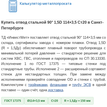
Калькулятор металлопроката
Купить отвод стальной 90° 1,5D 114×3,5 Ст20 в Санкт-
Петербурге
ТД «ИнвестМет» поставляет отвод стальной 90° 114×3,5 мм со
склада, сертификаты завода с номером плавки. Отвод 1,5D
(R = 1,5Ду) обеспечивает плавный поворот трубопровода с
минимальной потерей давления — стандартное решение для
систем ХВС, ГВС, отопления и паропроводов по СП 30.13330.
Исполнение 1 по ГОСТ 17375 — типовые стенки под
стандартные трубы. Исполнение 2 — расширенный сортамент
стенок для нестандартных толщин. При замене между
исполнениями проверяйте совпадение OD и стенки с трубой.
Комплектуем с
тройниками
,
фланцами
и
трубу ЭСВ
в одной
поставке — один счёт, одна
доставка
.
ГОСТ 17375
Ø114×3,5 мм
Ст20
R = 1,5Ду = 150 мм