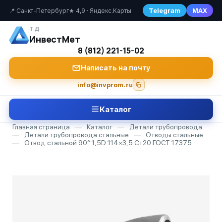
Telegram
MAX
📍 Санкт-Петербург
★ 4,9 · Яндекс.Карты
ТД
ИнвестМет
8 (812) 221-15-02
Написать на почту
info@invprom.ru
Каталог
Главная страница
—
Каталог
—
Детали трубопровода
—
Детали трубопровода стальные
—
Отводы стальные
—
Отвод стальной 90° 1,5D 114×3,5 Ст20 ГОСТ 17375