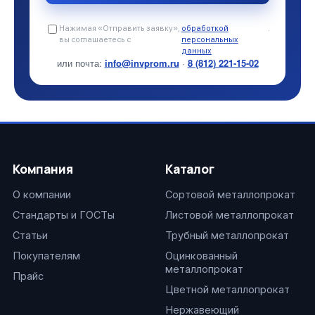
Нажимая «Отправить заявку»,
обработкой
.
вы соглашаетесь с
персональных
данных
или почта:
info@invprom.ru
·
8 (812) 221-15-02
Компания
Каталог
О компании
Сортовой металлопрокат
Стандарты и ГОСТы
Листовой металлопрокат
Статьи
Трубный металлопрокат
Покупателям
Оцинкованный
металлопрокат
Прайс
Цветной металлопрокат
Нержавеющий