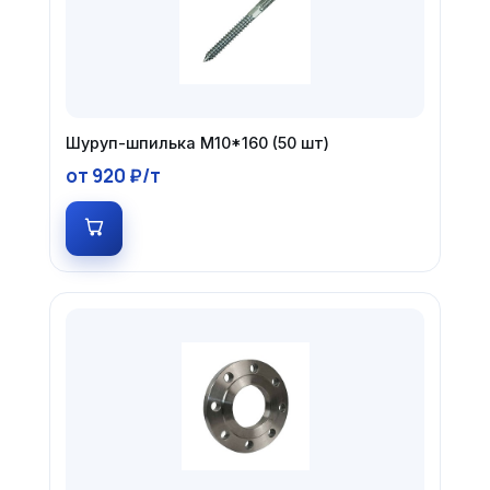
Шуруп-шпилька М10*160 (50 шт)
от 920 ₽/т