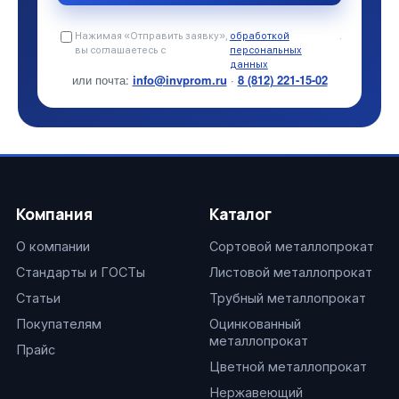
Нажимая «Отправить заявку»,
обработкой
.
вы соглашаетесь с
персональных
данных
или почта:
info@invprom.ru
·
8 (812) 221-15-02
Компания
Каталог
О компании
Сортовой металлопрокат
Стандарты и ГОСТы
Листовой металлопрокат
Статьи
Трубный металлопрокат
Покупателям
Оцинкованный
металлопрокат
Прайс
Цветной металлопрокат
Нержавеющий