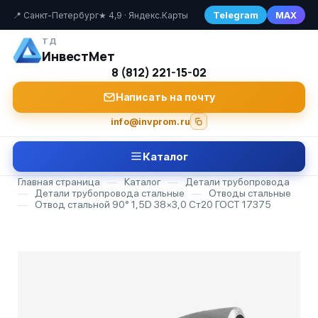
Telegram
MAX
📍 Санкт-Петербург
★ 4,9 · Яндекс.Карты
ТД
ИнвестМет
8 (812) 221-15-02
Написать на почту
info@invprom.ru
Каталог
Главная страница
—
Каталог
—
Детали трубопровода
—
Детали трубопровода стальные
—
Отводы стальные
—
Отвод стальной 90° 1,5D 38×3,0 Ст20 ГОСТ 17375