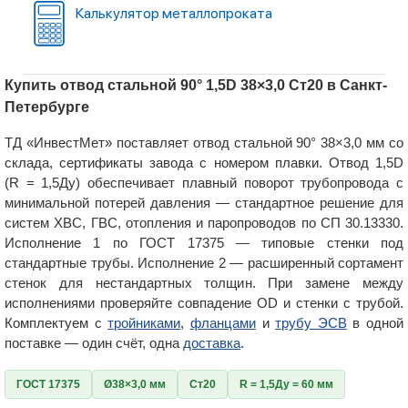
Калькулятор металлопроката
Купить отвод стальной 90° 1,5D 38×3,0 Ст20 в Санкт-
Петербурге
ТД «ИнвестМет» поставляет отвод стальной 90° 38×3,0 мм со
склада, сертификаты завода с номером плавки. Отвод 1,5D
(R = 1,5Ду) обеспечивает плавный поворот трубопровода с
минимальной потерей давления — стандартное решение для
систем ХВС, ГВС, отопления и паропроводов по СП 30.13330.
Исполнение 1 по ГОСТ 17375 — типовые стенки под
стандартные трубы. Исполнение 2 — расширенный сортамент
стенок для нестандартных толщин. При замене между
исполнениями проверяйте совпадение OD и стенки с трубой.
Комплектуем с
тройниками
,
фланцами
и
трубу ЭСВ
в одной
поставке — один счёт, одна
доставка
.
ГОСТ 17375
Ø38×3,0 мм
Ст20
R = 1,5Ду = 60 мм