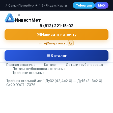
Telegram
MAX
📍 Санкт-Петербург
★ 4,9 · Яндекс.Карты
ТД
ИнвестМет
8 (812) 221-15-02
Написать на почту
info@invprom.ru
Каталог
Главная страница
—
Каталог
—
Детали трубопровода
—
Детали трубопровода стальные
—
Тройники стальные
—
Тройник стальной исп.1 Ду32 (42,4×2,6) — Ду15 (21,3×2,0)
Ст20 ГОСТ 17376