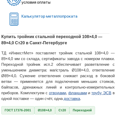
условия оплаты
Калькулятор металлопроката
Купить тройник стальной переходной 108×4,0 —
89×4,0 Ст20 в Санкт-Петербурге
ТД «ИнвестМет» поставляет тройник стальной 108×4,0 —
89×4,0 мм со склада, сертификаты завода с номером плавки.
Переходной тройник исп.2 обеспечивает разветвление с
уменьшением диаметра: магістраль Ø108×4,0, ответвление
Ø89×4,0. Сужение ответвления снижает расход в боковой
ветви — применяется для подключения меньших стояков,
байпасов, дренажных линий и контрольно-измерительных
приборов. Комплектуем с
отводами
,
фланцами
и
трубу ЭСВ
в
одной поставке — один счёт, одна
доставка
.
ГОСТ 17376-2001
Ø108×4,0
Ст20
Переходной