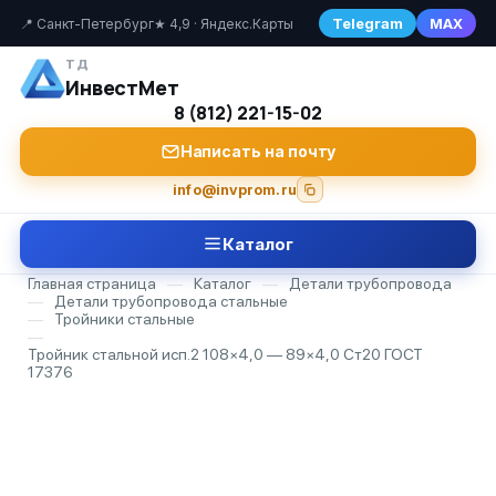
Telegram
MAX
📍 Санкт-Петербург
★ 4,9 · Яндекс.Карты
ТД
ИнвестМет
8 (812) 221-15-02
Написать на почту
info@invprom.ru
Каталог
Главная страница
—
Каталог
—
Детали трубопровода
—
Детали трубопровода стальные
—
Тройники стальные
—
Тройник стальной исп.2 108×4,0 — 89×4,0 Ст20 ГОСТ
17376