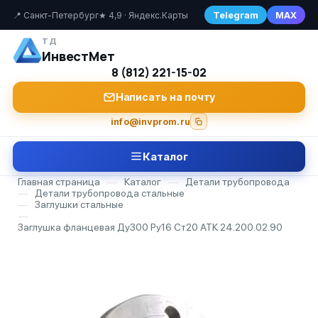
Telegram
MAX
📍 Санкт-Петербург
★ 4,9 · Яндекс.Карты
ТД
ИнвестМет
8 (812) 221-15-02
Написать на почту
info@invprom.ru
Каталог
Главная страница
—
Каталог
—
Детали трубопровода
—
Детали трубопровода стальные
—
Заглушки стальные
—
Заглушка фланцевая Ду300 Ру16 Ст20 АТК 24.200.02.90