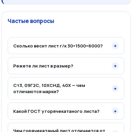
Частые вопросы
+
Сколько весит лист г/к 30×1500×6000?
+
Режете ли лист в размер?
Ст3, 09Г2С, 10ХСНД, 40Х — чем
+
отличаются марки?
+
Какой ГОСТ у горячекатаного листа?
Чем горячекатаный лист отличается от