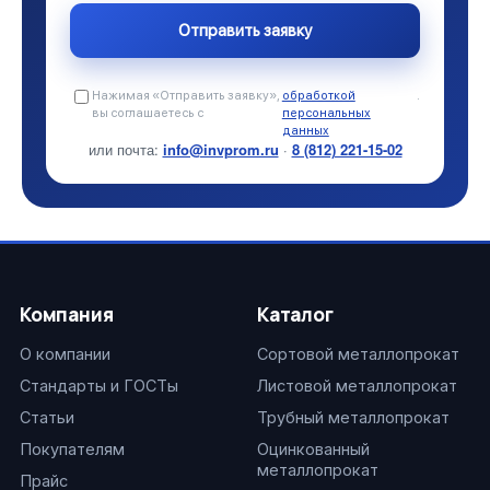
Нажимая «Отправить заявку»,
обработкой
.
вы соглашаетесь с
персональных
данных
или почта:
info@invprom.ru
·
8 (812) 221-15-02
Компания
Каталог
О компании
Сортовой металлопрокат
Стандарты и ГОСТы
Листовой металлопрокат
Статьи
Трубный металлопрокат
Покупателям
Оцинкованный
металлопрокат
Прайс