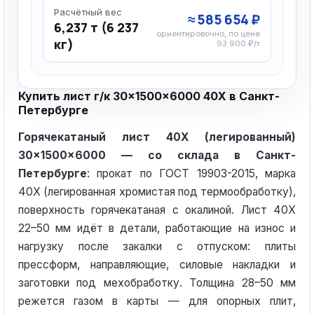
Расчётный вес
≈ 585 654 ₽
6,237 т (6 237
ориентировочно, по цене
кг)
93 900 ₽/т
Купить лист г/к 30×1500×6000 40Х в Санкт-
Петербурге
Горячекатаный лист 40Х (легированный)
30×1500×6000 — со склада в Санкт-
Петербурге
: прокат по ГОСТ 19903-2015, марка
40Х (легированная хромистая под термообработку),
поверхность горячекатаная с окалиной. Лист 40Х
22–50 мм идёт в детали, работающие на износ и
нагрузку после закалки с отпуском: плиты
прессформ, направляющие, силовые накладки и
заготовки под мехобработку. Толщина 28–50 мм
режется газом в карты — для опорных плит,