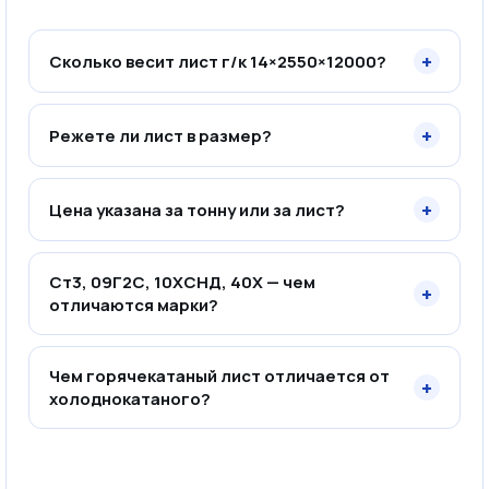
+
Сколько весит лист г/к 14×2550×12000?
+
Режете ли лист в размер?
+
Цена указана за тонну или за лист?
Ст3, 09Г2С, 10ХСНД, 40Х — чем
+
отличаются марки?
Чем горячекатаный лист отличается от
+
холоднокатаного?