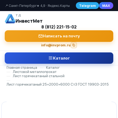
Telegram
MAX
📍 Санкт-Петербург
★ 4,9 · Яндекс.Карты
ТД
ИнвестМет
8 (812) 221-15-02
Написать на почту
info@invprom.ru
Каталог
Главная страница
—
Каталог
—
Листовой металлопрокат
—
Лист горячекатаный стальной
—
Лист горячекатаный 25×2000×6000 Ст3 ГОСТ 19903-2015