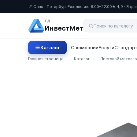
📍 Санкт-Петербург
Ежедневно 8:00–22:00
★ 4,9 · Янде
ТД
ИнвестМет
Каталог
О компании
Услуги
Стандарт
Главная страница
—
Каталог
—
Листовой металл