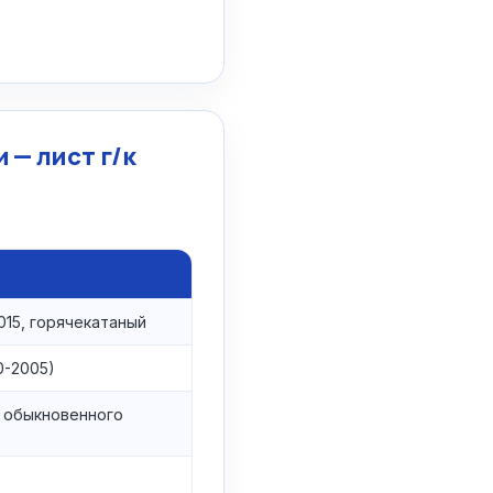
 — лист г/к
015, горячекатаный
0-2005)
 обыкновенного