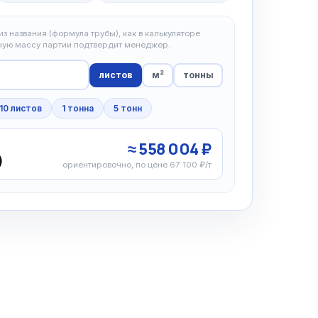
з названия (формула трубы), как в калькуляторе
чную массу партии подтвердит менеджер.
листов
м²
тонны
10 листов
1 тонна
5 тонн
≈ 558 004 ₽
)
ориентировочно, по цене 67 100 ₽/т