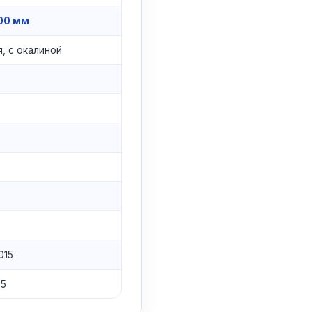
00 мм
, с окалиной
015
05