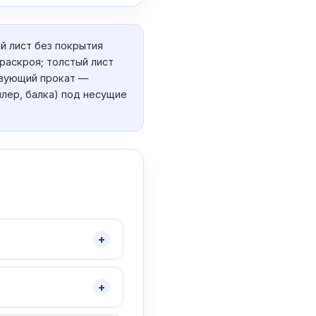
й лист без покрытия
раскроя; толстый лист
твующий прокат —
ллер, балка) под несущие
+
+