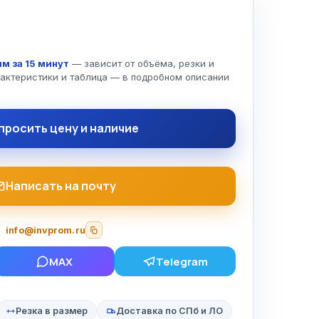
м за 15 минут
— зависит от объёма, резки и
рактеристики и таблица — в подробном описании
просить цену и наличие
Написать на почту
info@invprom.ru
MAX
Telegram
Резка в размер
Доставка по СПб и ЛО