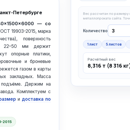
Санкт-Петербурге
Вес рассчитан по размеру и
металлопроката сайта. То
 40×1500×6000 — со
Количество
 ГОСТ 19903-2015, марка
ества), поверхность
1 лист
5 листов
т3 22–50 мм держит
ут опорные платики,
Расчётный вес
еровочные и броневые
8,316 т (8 316 кг
режется газом в карты
ых закладных. Масса
и подъёме. Держим на
авода. Комплектуем с
 размер
и
доставка по
3-2015