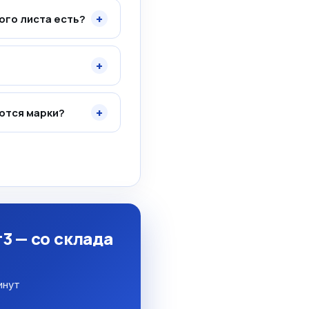
+
ого листа есть?
+
+
ются марки?
3 — со склада
инут