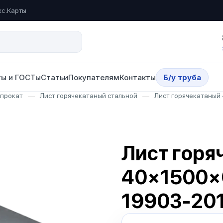
кс.Карты
ы и ГОСТы
Статьи
Покупателям
Контакты
Б/у труба
опрокат
—
Лист горячекатаный стальной
—
Лист горячекатаный
Лист горя
40×1500×
19903-20