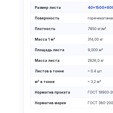
Размер листа
40×1500×60
Поверхность
горячекатаная
Плотность
7850 кг/м³
Масса 1 м²
314,00 кг
Площадь листа
9,000 м²
Масса листа
2826,0 кг
Листов в тонне
≈ 0.4 шт
м² в тонне
≈ 3,2 м²
Норматив проката
ГОСТ 19903-2
Норматив марки
ГОСТ 380-20