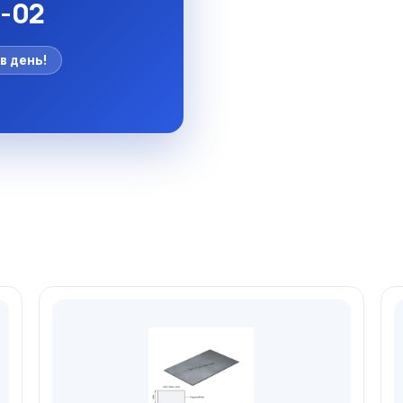
5-02
в день!