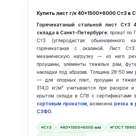
Купить лист г/к 40×1500×6000 Ст3 в 
Горячекатаный стальной лист Ст3
склада в Санкт-Петербурге
: прокат по
Ст3 (углеродистая обыкновенного кач
горячекатаная с окалиной. Лист С
механическую нагрузку — из него реж
проушины, элементы тяжёлых рам, фут
накладки под абразив. Толщина 28–50 мм 
— для опорных плит, проушин и тяжёл
314,0 кг/м² учитывается при раскрое 
крытом складе в СПб с сертификатами з
сортовым прокатом
, возможна
резка в
СЗФО
.
Ст3
40×1500×6000 мм
ГОСТ 1990