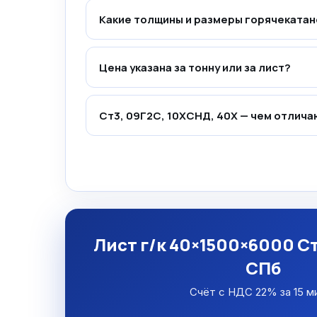
Какие толщины и размеры горячекатан
Цена указана за тонну или за лист?
Ст3, 09Г2С, 10ХСНД, 40Х — чем отлича
Лист г/к 40×1500×6000 Ст
СПб
Счёт с НДС 22% за 15 м