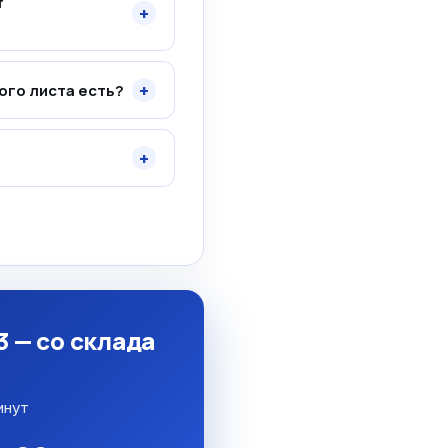
т
+
+
ого листа есть?
+
3 — со склада
инут