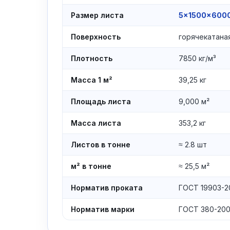
Размер листа
5×1500×600
Поверхность
горячекатаная
Плотность
7850 кг/м³
Масса 1 м²
39,25 кг
Площадь листа
9,000 м²
Масса листа
353,2 кг
Листов в тонне
≈ 2.8 шт
м² в тонне
≈ 25,5 м²
Норматив проката
ГОСТ 19903-2
Норматив марки
ГОСТ 380-20