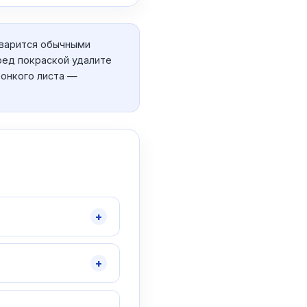
варится обычными
ред покраской удалите
 тонкого листа —
+
+