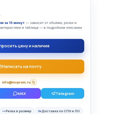
т
м за 15 минут
— зависит от объёма, резки и
рактеристики и таблица — в подробном описании
просить цену и наличие
Написать на почту
info@invprom.ru
MAX
Telegram
Резка в размер
Доставка по СПб и ЛО