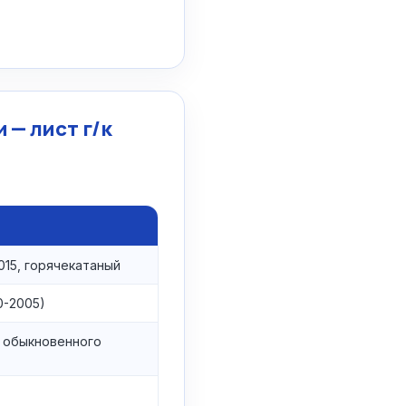
 — лист г/к
015, горячекатаный
0-2005)
 обыкновенного