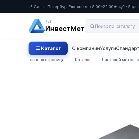
📍 Санкт-Петербург
Ежедневно 8:00–22:00
★ 4,9 · Янде
ТД
ИнвестМет
Каталог
О компании
Услуги
Стандарт
Главная страница
—
Каталог
—
Листовой металл