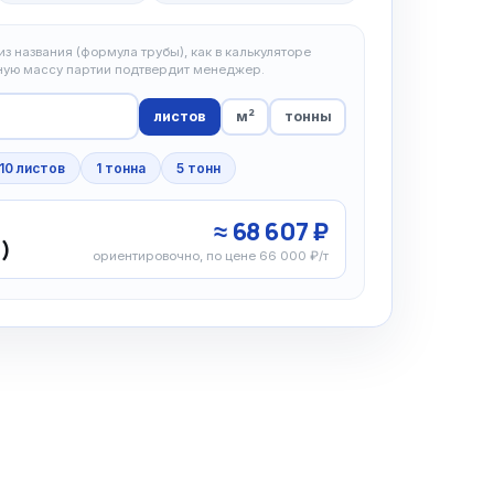
з названия (формула трубы), как в калькуляторе
чную массу партии подтвердит менеджер.
листов
м²
тонны
10 листов
1 тонна
5 тонн
≈ 68 607 ₽
г)
ориентировочно, по цене 66 000 ₽/т