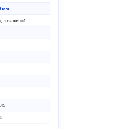
0 мм
, с окалиной
015
05