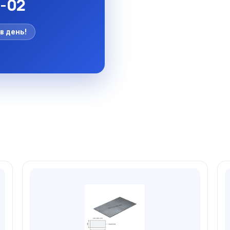
5-02
в день!