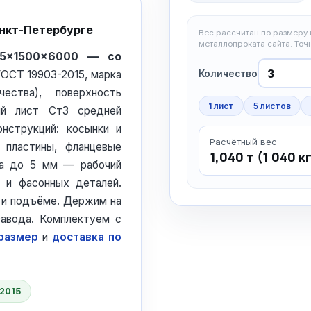
анкт-Петербурге
Вес рассчитан по размеру и
металлопроката сайта. То
 5×1500×6000 — со
Количество
 ГОСТ 19903-2015, марка
ества), поверхность
1 лист
5 листов
ный лист Ст3 средней
нструкций: косынки и
Расчётный вес
 пластины, фланцевые
1,040 т (1 040 к
ина до 5 мм — рабочий
в и фасонных деталей.
е и подъёме. Держим на
авода. Комплектуем с
 размер
и
доставка по
2015