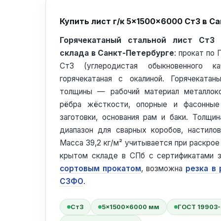
Купить лист г/к 5×1500×6000 Ст3 в С
Горячекатаный стальной лист Ст3
склада в Санкт-Петербурге
: прокат по
Ст3 (углеродистая обыкновенного кач
горячекатаная с окалиной. Горячеката
толщины — рабочий материал металлоко
рёбра жёсткости, опорные и фасонные
заготовки, основания рам и баки. Толщ
диапазон для сварных коробов, настило
Масса 39,2 кг/м² учитывается при раскро
крытом складе в СПб с сертификатами з
сортовым прокатом
, возможна
резка в
СЗФО
.
Ст3
5×1500×6000 мм
ГОСТ 19903-