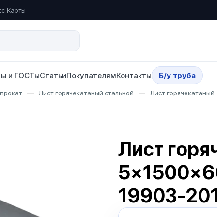
кс.Карты
ы и ГОСТы
Статьи
Покупателям
Контакты
Б/у труба
опрокат
—
Лист горячекатаный стальной
—
Лист горячекатаный
Лист горя
5×1500×6
19903-20