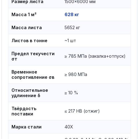
Размер листа
1500×6000 мм
Масса 1 м²
628 кг
Масса листа
5652 кг
Листов в тонне
~1 шт
Предел текучести
≥ 785 МПа (закалка+отпуск)
σт
Временное
≥ 980 МПа
сопротивление σв
Относительное
≥ 10 %
удлинение δ
Твёрдость
≤ 217 HB (отжиг)
поставки
Марка стали
40Х