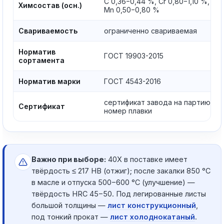
C 0,36−0,44 %, Cr 0,80−1,10 %,
Химсостав (осн.)
Mn 0,50−0,80 %
Свариваемость
ограниченно свариваемая
Норматив
ГОСТ 19903-2015
сортамента
Норматив марки
ГОСТ 4543-2016
сертификат завода на партию,
Сертификат
номер плавки
Важно при выборе:
40Х в поставке имеет
твёрдость ≤ 217 HB (отжиг); после закалки 850 °C
в масле и отпуска 500−600 °C (улучшение) —
твёрдость HRC 45−50. Под легированные листы
большой толщины —
лист конструкционный
,
под тонкий прокат —
лист холоднокатаный
.