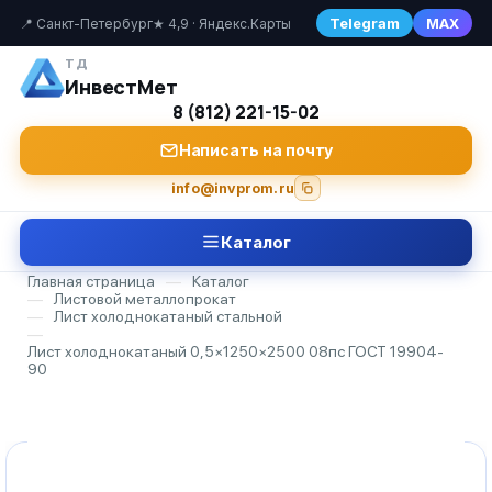
Telegram
MAX
📍 Санкт-Петербург
★ 4,9 · Яндекс.Карты
ТД
ИнвестМет
8 (812) 221-15-02
Написать на почту
info@invprom.ru
Каталог
Главная страница
—
Каталог
—
Листовой металлопрокат
—
Лист холоднокатаный стальной
—
Лист холоднокатаный 0,5×1250×2500 08пс ГОСТ 19904-
90