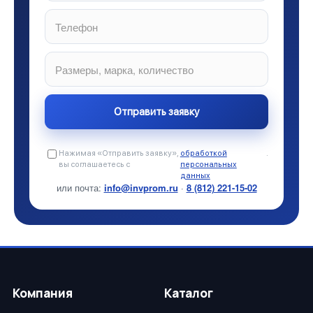
Нажимая «Отправить заявку»,
обработкой
.
вы соглашаетесь с
персональных
данных
или почта:
info@invprom.ru
·
8 (812) 221-15-02
Компания
Каталог