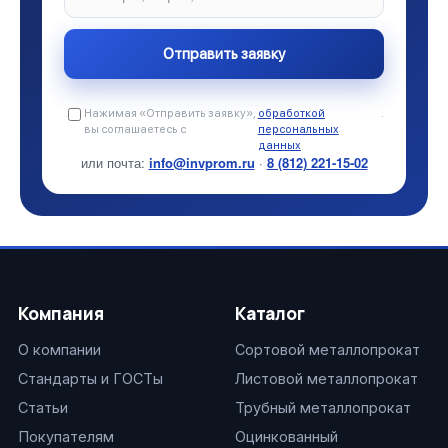
Нажимая «Отправить заявку»,
обработкой
.
вы соглашаетесь с
персональных
данных
или почта:
info@invprom.ru
·
8 (812) 221-15-02
Компания
Каталог
О компании
Сортовой металлопрокат
Стандарты и ГОСТы
Листовой металлопрокат
Статьи
Трубный металлопрокат
Покупателям
Оцинкованный