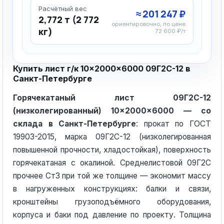
Расчётный вес
≈ 201 247 ₽
2,772 т (2 772
ориентировочно, по цене
кг)
72 600 ₽/т
Купить лист г/к 10×2000×6000 09Г2С-12 в
Санкт-Петербурге
Горячекатаный лист 09Г2С-12
(низколегированный) 10×2000×6000 — со
склада в Санкт-Петербурге
: прокат по ГОСТ
19903-2015, марка 09Г2С-12 (низколегированная
повышенной прочности, хладостойкая), поверхность
горячекатаная с окалиной. Среднелистовой 09Г2С
прочнее Ст3 при той же толщине — экономит массу
в нагруженных конструкциях: балки и связи,
кронштейны грузоподъёмного оборудования,
корпуса и баки под давление по проекту. Толщина