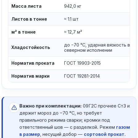
Масса листа
942,0 кг
Листов в тонне
≈ 1.1 шт
м² в тонне
≈ 12,7 м²
до −70 °C, ударная вязкость в
Хладостойкость
северном исполнении
Норматив проката
ГОСТ 19903-2015
Норматив марки
ГОСТ 19281-2014
Важно при комплектации:
09Г2С прочнее Ст3 и
держит мороз до −70 °C, но требует
правильного режима сварки; кромки под
ответственный шов — с разделкой. Режем
газом
в размер
, несущий добор —
сортовой прокат
.