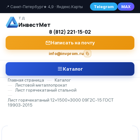
Telegram
MAX
📍 Санкт-Петербург
★ 4,9 · Яндекс.Карты
ТД
ИнвестМет
8 (812) 221-15-02
Написать на почту
info@invprom.ru
Каталог
Главная страница
—
Каталог
—
Листовой металлопрокат
—
Лист горячекатаный стальной
—
Лист горячекатаный 12×1500×3000 09Г2С-15 ГОСТ
19903-2015