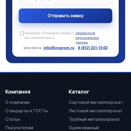
Нажимая «Отправить заявку»,
обработкой
.
вы соглашаетесь с
персональных
данных
или почта:
info@invprom.ru
·
8 (812) 221-15-02
Компания
Каталог
О компании
Сортовой металлопрокат
Стандарты и ГОСТы
Листовой металлопрокат
Статьи
Трубный металлопрокат
Покупателям
Оцинкованный