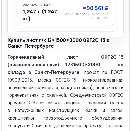
Расчётный вес
≈ 90 561 ₽
1,247 т (1 247
ориентировочно, по цене
кг)
72 600 ₽/т
Купить лист г/к 12×1500×3000 09Г2С-15 в
Санкт-Петербурге
Горячекатаный лист 09Г2С-15
(низколегированный) 12×1500×3000 — со
склада в Санкт-Петербурге
: прокат по ГОСТ
19903-2015, марка 09Г2С-15 (низколегированная
повышенной прочности, хладостойкая), поверхность
горячекатаная с окалиной. Среднелистовой 09Г2С
прочнее Ст3 при той же толщине — экономит массу
в нагруженных конструкциях: балки и связи,
кронштейны грузоподъёмного оборудования,
корпуса и баки под давление по проекту. Толщина