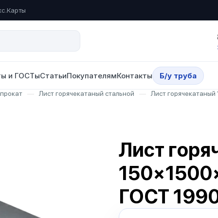
кс.Карты
ы и ГОСТы
Статьи
Покупателям
Контакты
Б/у труба
опрокат
—
Лист горячекатаный стальной
—
Лист горячекатаный
Лист горя
150×1500
ГОСТ 199