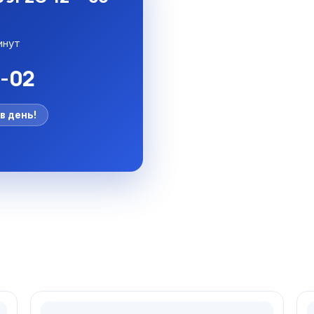
инут
5-02
в день!