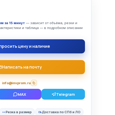
м за 15 минут
— зависит от объёма, резки и
рактеристики и таблица — в подробном описании
просить цену и наличие
Написать на почту
info@invprom.ru
MAX
Telegram
Резка в размер
Доставка по СПб и ЛО