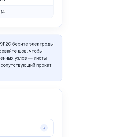
014
09Г2С берите электроды
ревайте шов, чтобы
венных узлов — листы
, сопутствующий прокат
+
?