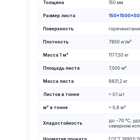
Толщина
150 мм
Размер листа
150×1500×5
Поверхность
горячекатаная
Плотность
7850 кг/м³
Масса 1 м²
1177,50 кг
Площадь листа
7,500 м²
Масса листа
8831,2 кг
Листов в тонне
≈ 0.1 шт
м² в тонне
≈ 0,8 м²
до −70 °C, уд
Хладостойкость
северном исп
Норматив проката
ГОСТ 19903-2