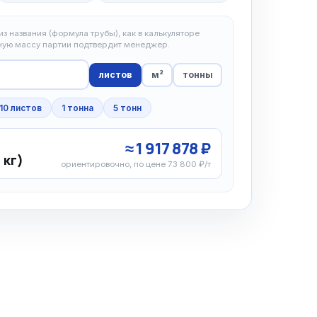
з названия (формула трубы), как в калькуляторе
чную массу партии подтвердит менеджер.
листов
м²
тонны
10 листов
1 тонна
5 тонн
≈ 1 917 878 ₽
 кг)
ориентировочно, по цене 73 800 ₽/т