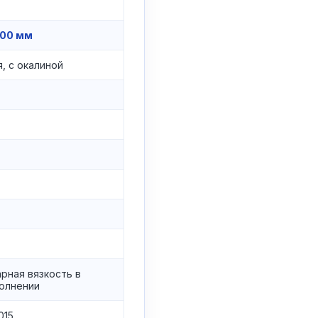
000 мм
, с окалиной
арная вязкость в
олнении
015