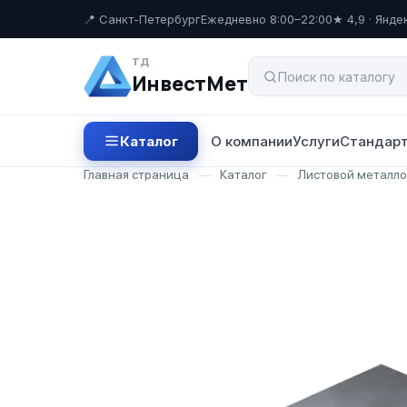
📍 Санкт-Петербург
Ежедневно 8:00–22:00
★ 4,9 · Янде
ТД
ИнвестМет
Каталог
О компании
Услуги
Стандарт
Главная страница
—
Каталог
—
Листовой металл