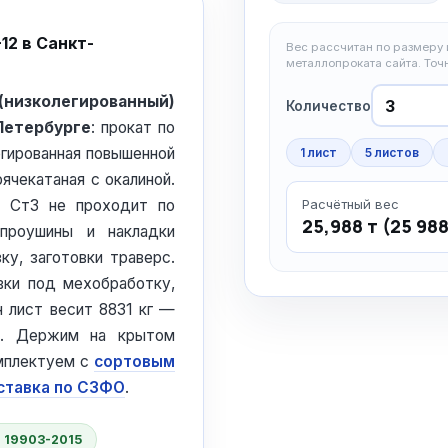
12 в Санкт-
Вес рассчитан по размеру и
металлопроката сайта. То
изколегированный)
Количество
Петербурге
: прокат по
егированная повышенной
1 лист
5 листов
ячекатаная с окалиной.
е Ст3 не проходит по
Расчётный вес
25,988 т (25 988
 проушины и накладки
ку, заготовки траверс.
вки под мехобработку,
 лист весит 8831 кг —
у. Держим на крытом
омплектуем с
сортовым
ставка по СЗФО
.
 19903-2015