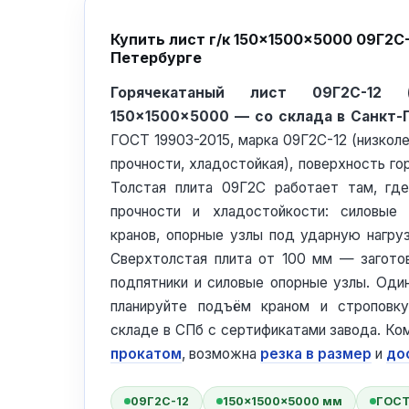
Купить лист г/к 150×1500×5000 09Г2С-
Петербурге
Горячекатаный лист 09Г2С-12 (н
150×1500×5000 — со склада в Санкт-
ГОСТ 19903-2015, марка 09Г2С-12 (низкол
прочности, хладостойкая), поверхность гор
Толстая плита 09Г2С работает там, гд
прочности и хладостойкости: силовые
кранов, опорные узлы под ударную нагруз
Сверхтолстая плита от 100 мм — загото
подпятники и силовые опорные узлы. Один
планируйте подъём краном и строповк
складе в СПб с сертификатами завода. К
прокатом
, возможна
резка в размер
и
до
09Г2С-12
150×1500×5000 мм
ГОСТ