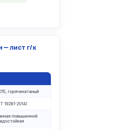
 — лист г/к
015, горячекатаный
Т 19281-2014)
анная повышенной
ладостойкая