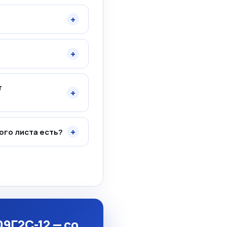
+
+
т
+
+
ого листа есть?
09Г2С-12 — со