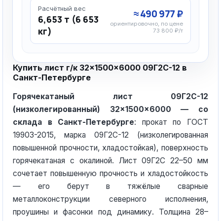
Расчётный вес
≈ 490 977 ₽
6,653 т (6 653
ориентировочно, по цене
кг)
73 800 ₽/т
Купить лист г/к 32×1500×6000 09Г2С-12 в
Санкт-Петербурге
Горячекатаный лист 09Г2С-12
(низколегированный) 32×1500×6000 — со
склада в Санкт-Петербурге
: прокат по ГОСТ
19903-2015, марка 09Г2С-12 (низколегированная
повышенной прочности, хладостойкая), поверхность
горячекатаная с окалиной. Лист 09Г2С 22–50 мм
сочетает повышенную прочность и хладостойкость
— его берут в тяжёлые сварные
металлоконструкции северного исполнения,
проушины и фасонки под динамику. Толщина 28–