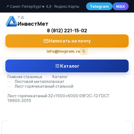
Telegram
MAX
📍 Санкт-Петербург
★ 4,9 · Яндекс.Карты
ТД
ИнвестМет
8 (812) 221-15-02
Написать на почту
info@invprom.ru
Каталог
Главная страница
—
Каталог
—
Листовой металлопрокат
—
Лист горячекатаный стальной
—
Лист горячекатаный 32×1500×6000 09Г2С-12 ГОСТ
19903-2015