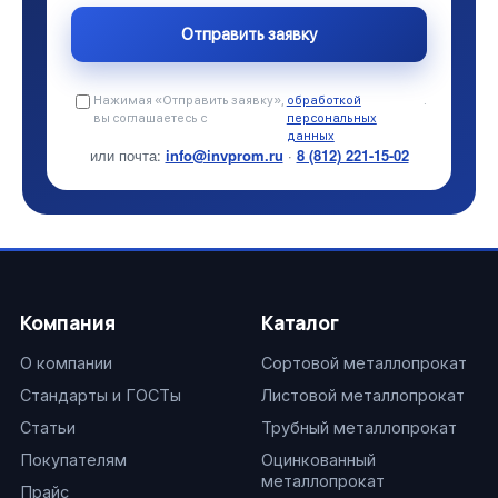
Нажимая «Отправить заявку»,
обработкой
.
вы соглашаетесь с
персональных
данных
или почта:
info@invprom.ru
·
8 (812) 221-15-02
Компания
Каталог
О компании
Сортовой металлопрокат
Стандарты и ГОСТы
Листовой металлопрокат
Статьи
Трубный металлопрокат
Покупателям
Оцинкованный
металлопрокат
Прайс