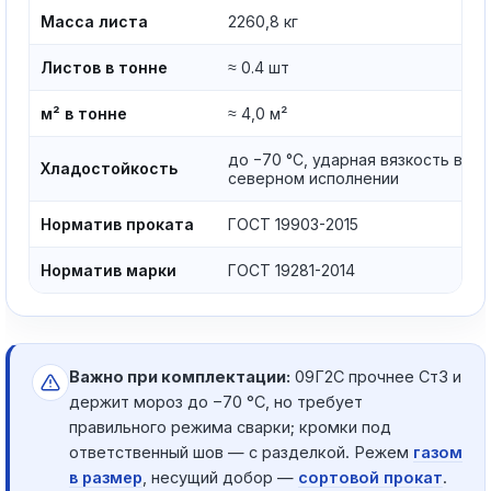
Масса листа
2260,8 кг
Листов в тонне
≈ 0.4 шт
м² в тонне
≈ 4,0 м²
до −70 °C, ударная вязкость в
Хладостойкость
северном исполнении
Норматив проката
ГОСТ 19903-2015
Норматив марки
ГОСТ 19281-2014
Важно при комплектации:
09Г2С прочнее Ст3 и
держит мороз до −70 °C, но требует
правильного режима сварки; кромки под
ответственный шов — с разделкой. Режем
газом
в размер
, несущий добор —
сортовой прокат
.