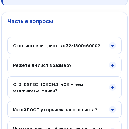
Частые вопросы
+
Сколько весит лист г/к 32×1500×6000?
+
Режете ли лист в размер?
Ст3, 09Г2С, 10ХСНД, 40Х — чем
+
отличаются марки?
+
Какой ГОСТ у горячекатаного листа?
Чем горячекатаный лист отличается от