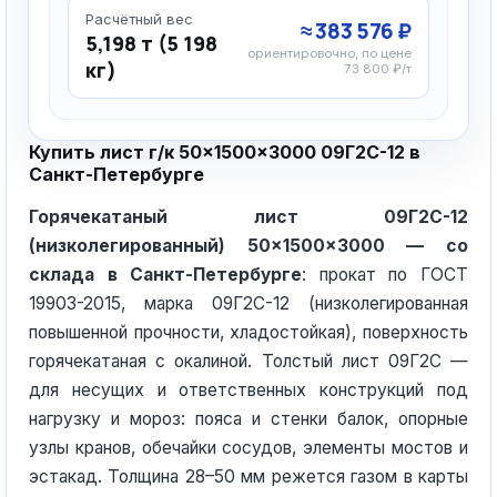
Расчётный вес
≈ 383 576 ₽
5,198 т (5 198
ориентировочно, по цене
кг)
73 800 ₽/т
Купить лист г/к 50×1500×3000 09Г2С-12 в
Санкт-Петербурге
Горячекатаный лист 09Г2С-12
(низколегированный) 50×1500×3000 — со
склада в Санкт-Петербурге
: прокат по ГОСТ
19903-2015, марка 09Г2С-12 (низколегированная
повышенной прочности, хладостойкая), поверхность
горячекатаная с окалиной. Толстый лист 09Г2С —
для несущих и ответственных конструкций под
нагрузку и мороз: пояса и стенки балок, опорные
узлы кранов, обечайки сосудов, элементы мостов и
эстакад. Толщина 28–50 мм режется газом в карты