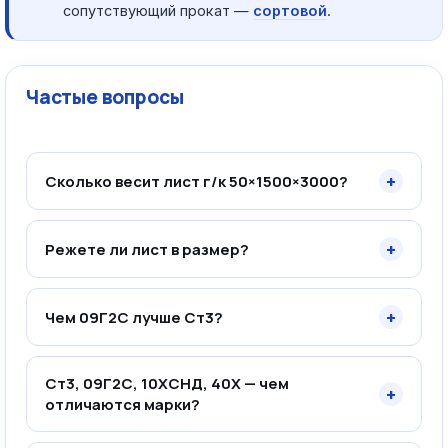
сопутствующий прокат —
сортовой
.
Частые вопросы
+
Сколько весит лист г/к 50×1500×3000?
+
Режете ли лист в размер?
+
Чем 09Г2С лучше Ст3?
Ст3, 09Г2С, 10ХСНД, 40Х — чем
+
отличаются марки?