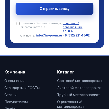
Нажимая «Отправить заявку»,
обработкой
.
вы соглашаетесь с
персональных
данных
или почта:
info@invprom.ru
·
8 (812) 221-15-02
Компания
Каталог
О компании
Сортовой металлопрокат
Стандарты и ГОСТы
Листовой металлопрокат
Статьи
Трубный металлопрокат
Покупателям
Оцинкованный
металлопрокат
Прайс