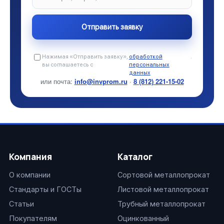
Нажимая «Отправить заявку»,
обработкой
.
вы соглашаетесь с
персональных
данных
или почта:
info@invprom.ru
·
8 (812) 221-15-02
Компания
Каталог
О компании
Сортовой металлопрокат
Стандарты и ГОСТы
Листовой металлопрокат
Статьи
Трубный металлопрокат
Покупателям
Оцинкованный