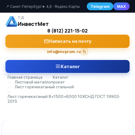
Telegram
MAX
📍 Санкт-Петербург
★ 4,9 · Яндекс.Карты
ТД
ИнвестМет
8 (812) 221-15-02
Написать на почту
info@invprom.ru
Каталог
Главная страница
—
Каталог
—
Листовой металлопрокат
—
Лист горячекатаный стальной
—
Лист горячекатаный 8×1500×6000 10ХСНД ГОСТ 19903-
2015