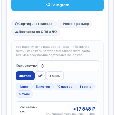
Telegram
Сертификат завода
Резка в размер
Доставка по СПб и ЛО
Вес рассчитан по размеру из названия (формула
трубы), как в калькуляторе металлопроката сайта.
Точную массу партии подтвердит менеджер.
Количество
листов
м²
тонны
1 лист
5 листов
10 листов
1 тонна
5 тонн
Расчётный
≈ 17 848 ₽
вес
ориентировочно, по цене 82 400