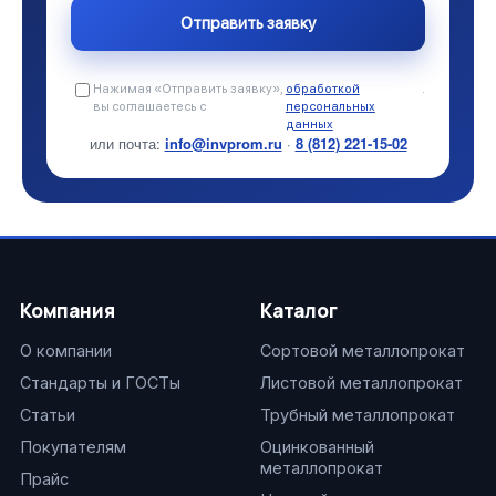
Нажимая «Отправить заявку»,
обработкой
.
вы соглашаетесь с
персональных
данных
или почта:
info@invprom.ru
·
8 (812) 221-15-02
Компания
Каталог
О компании
Сортовой металлопрокат
Стандарты и ГОСТы
Листовой металлопрокат
Статьи
Трубный металлопрокат
Покупателям
Оцинкованный
металлопрокат
Прайс