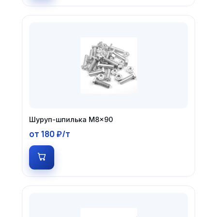
Шуруп-шпилька М8×90
от 180 ₽/т