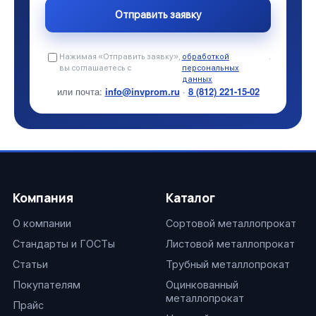
Нажимая «Отправить заявку»,
обработкой
.
вы соглашаетесь с
персональных
данных
или почта:
info@invprom.ru
·
8 (812) 221-15-02
Компания
Каталог
О компании
Сортовой металлопрокат
Стандарты и ГОСТы
Листовой металлопрокат
Статьи
Трубный металлопрокат
Покупателям
Оцинкованный
металлопрокат
Прайс