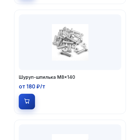
Шуруп-шпилька М8×140
от 180 ₽/т