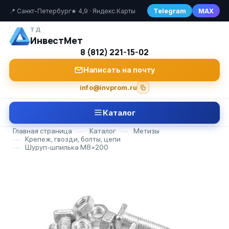
Telegram
MAX
📍 Санкт-Петербург
★ 4,9 · Яндекс.Карты
ТД
ИнвестМет
8 (812) 221-15-02
Написать на почту
info@invprom.ru
Каталог
Главная страница
—
Каталог
—
Метизы
—
Крепеж, гвозди, болты, цепи
—
Шуруп-шпилька М8×200