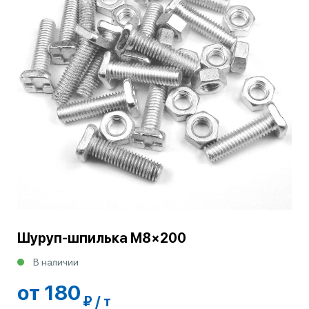
Шуруп-шпилька М8×200
В наличии
от 180
₽ / т