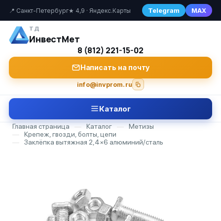
Telegram
MAX
📍 Санкт-Петербург
★ 4,9 · Яндекс.Карты
ТД
ИнвестМет
8 (812) 221-15-02
Написать на почту
info@invprom.ru
Каталог
Главная страница
—
Каталог
—
Метизы
—
Крепеж, гвозди, болты, цепи
—
Заклёпка вытяжная 2,4×6 алюминий/сталь